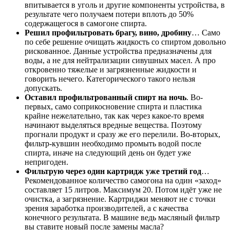
впитывается в уголь и другие компоненты устройства, в
результате чего получаем потери вплоть до 50%
содержащегося в самогоне спирта.
Решил профильтровать брагу, вино, дробину
… Само
по себе решение очищать жидкость со спиртом довольно
рискованное. Данные устройства предназначены для
воды, а не для нейтрализации сивушных масел. А про
откровенно тяжелые и загрязненные жидкости и
говорить нечего. Категорического такого нельзя
допускать.
Оставил профильтрованный спирт на ночь
. Во-
первых, само соприкосновение спирта и пластика
крайне нежелательно, так как через какое-то время
начинают выделяться вредные вещества. Поэтому
прогнали продукт и сразу же его перелили. Во-вторых,
фильтр-кувшин необходимо промыть водой после
спирта, иначе на следующий день он будет уже
непригоден.
Фильтрую через один картридж уже третий год
…
Рекомендованное количество самогона на один «заход»
составляет 15 литров. Максимум 20. Потом идёт уже не
очистка, а загрязнение. Картриджи меняют не с точки
зрения заработка производителей, а с качества
конечного результата. В машине ведь масляный фильтр
вы ставите новый после замены масла?