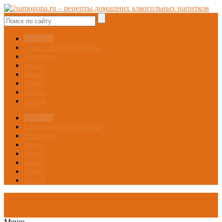
Самогон
Самогонные аппараты
Настойки
Брага
Вино
Пиво
Ликёр
Виски
Самогон
Самогонные аппараты
Настойки
Брага
Вино
Пиво
Ликёр
Виски
Меню