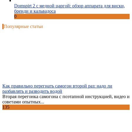
Domspirt 2 с медной царгой: обзор аппарата для виски,
бренди и кальвадоса
0
Популярные статьи
Как правильно перегнать самогон второй раз: надо ли
разбавлять и разводить водой
Вторая перегонка самогона с поэтапной инструкцией, видео и
советами опытных...
135