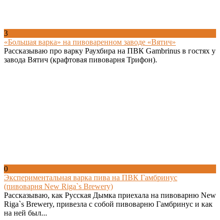
3
«Большая варка» на пивоваренном заводе «Вятич»
Рассказываю про варку Раухбира на ПВК Gambrinus в гостях у
завода Вятич (крафтовая пивоварня Трифон).
0
Экспериментальная варка пива на ПВК Гамбринус
(пивоварня New Riga`s Brewery)
Рассказываю, как Русская Дымка приехала на пивоварню New
Riga`s Brewery, привезла с собой пивоварню Гамбринус и как
на ней был...