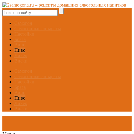
Самогон
Самогонные аппараты
Настойки
Брага
Вино
Пиво
Ликёр
Виски
Самогон
Самогонные аппараты
Настойки
Брага
Вино
Пиво
Ликёр
Виски
Меню