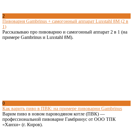
2
Пивоварня Gambrinus + самогонный аппарат Luxstahl 8M (2 в
1)
Рассказываю про пивоварню и самогонный аппарат 2 в 1 (на
примере Gambrinus и Luxstahl 8M).
0
Как варить пиво в ПВК: на примере пивоварни Gambrinus
Варим пиво в новом пароводяном котле (ПВК) —
профессиональной пивоварне Гамбринус от ООО ТПК
«Ханхи» (г. Киров).