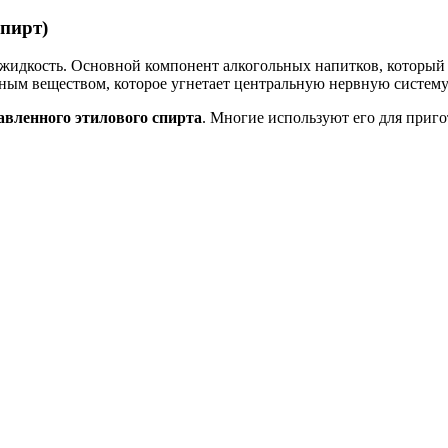
спирт)
я жидкость. Основной компонент алкогольных напитков, которы
вным веществом, которое угнетает центральную нервную систему
бавленного этилового спирта
. Многие используют его для приго