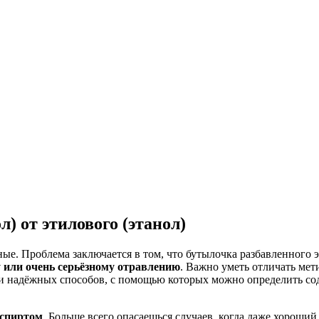
) от этилового (этанол)
ные. Проблема заключается в том, что бутылочка разбавленного 
 или очень серьёзному отравлению
. Важно уметь отличать ме
х и надёжных способов, с помощью которых можно определить с
 спиртом
. Больше всего опасаешься случаев, когда даже хороши