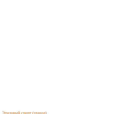
Этиловый спирт (этанол)