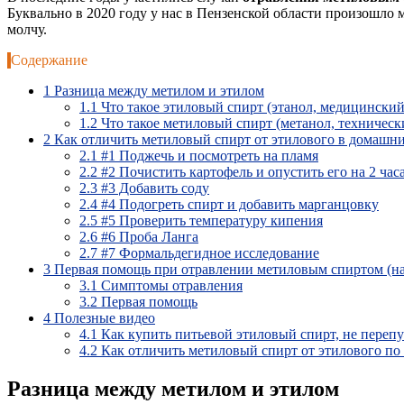
Буквально в 2020 году у нас в Пензенской области произошло
молчу.
Содержание
1
Разница между метилом и этилом
1.1
Что такое этиловый спирт (этанол, медицинский
1.2
Что такое метиловый спирт (метанол, техническ
2
Как отличить метиловый спирт от этилового в домашн
2.1
#1 Поджечь и посмотреть на пламя
2.2
#2 Почистить картофель и опустить его на 2 час
2.3
#3 Добавить соду
2.4
#4 Подогреть спирт и добавить марганцовку
2.5
#5 Проверить температуру кипения
2.6
#6 Проба Ланга
2.7
#7 Формальдегидное исследование
3
Первая помощь при отравлении метиловым спиртом (на 
3.1
Симптомы отравления
3.2
Первая помощь
4
Полезные видео
4.1
Как купить питьевой этиловый спирт, не перепу
4.2
Как отличить метиловый спирт от этилового по 
Разница между метилом и этилом