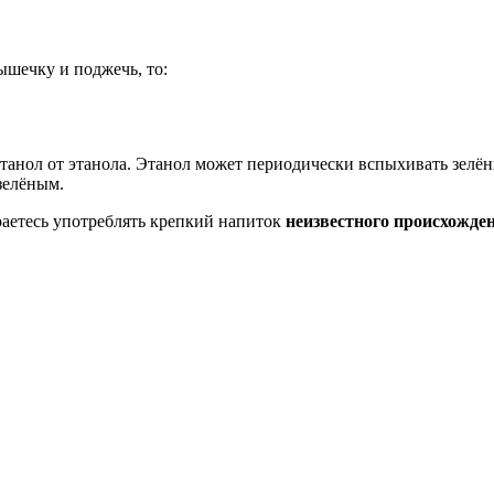
ышечку и поджечь, то:
танол от этанола. Этанол может периодически вспыхивать зелён
 зелёным.
раетесь употреблять крепкий напиток
неизвестного происхожде