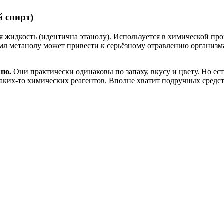
й спирт)
ая жидкость (идентична этанолу). Используется в химической п
 мл метанолу может привести к серьёзному отравлению организма
но.
Они практически одинаковы по запаху, вкусу и цвету. Но ест
каких-то химических реагентов. Вполне хватит подручных средст