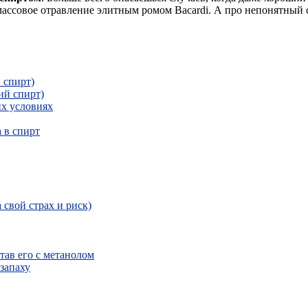
 массовое отравление элитным ромом Bacardi. А про непонятный
 спирт)
ий спирт)
их условиях
а в спирт
свой страх и риск)
тав его с метанолом
запаху