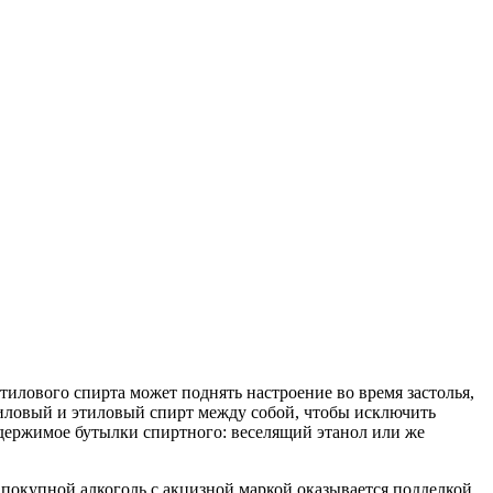
этилового спирта может поднять настроение во время застолья,
тиловый и этиловый спирт между собой, чтобы исключить
одержимое бутылки спиртного: веселящий этанол или же
й покупной алкоголь с акцизной маркой оказывается подделкой.