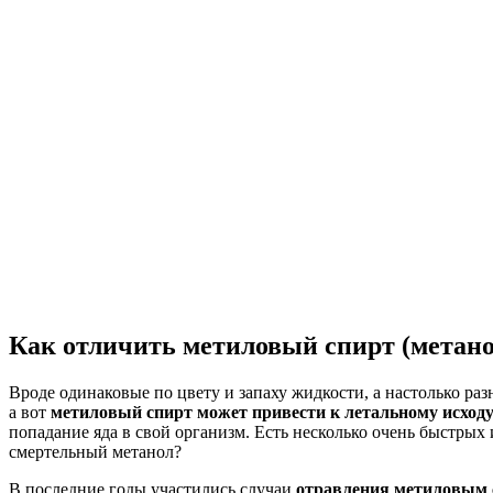
Как отличить метиловый спирт (метанол
Вроде одинаковые по цвету и запаху жидкости, а настолько раз
а вот
метиловый спирт может привести к летальному исходу
попадание яда в свой организм. Есть несколько очень быстры
смертельный метанол?
В последние годы участились случаи
отравления метиловым