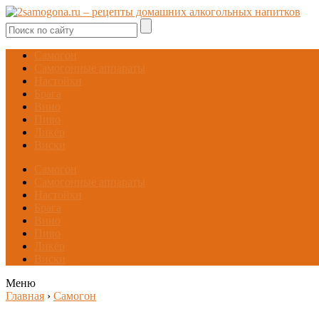
Самогон
Самогонные аппараты
Настойки
Брага
Вино
Пиво
Ликёр
Виски
Самогон
Самогонные аппараты
Настойки
Брага
Вино
Пиво
Ликёр
Виски
Меню
Главная
›
Самогон