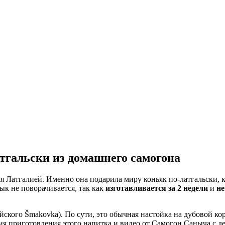
тгальски из домашнего самогона
я Латгалией. Именно она подарила миру коньяк по-латгальски, 
ык не поворачивается, так как
изготавливается за 2 недели
и
не
йского Šmakovka). По сути, это обычная настойка на дубовой ко
гия приготовления этого напитка и видео от Самогон Саныча с д