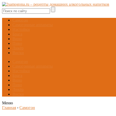
Самогон
Самогонные аппараты
Настойки
Брага
Вино
Пиво
Ликёр
Виски
Самогон
Самогонные аппараты
Настойки
Брага
Вино
Пиво
Ликёр
Виски
Меню
Главная
›
Самогон