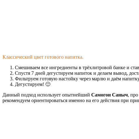
Классический цвет готового напитка.
Смешиваем все ингредиенты в трёхлитровой банке и став
Спустя 7 дней дегустируем напиток и делаем вывод, дост
Фильтруем готовую настойку через марлю и даём напитку
Дегустируем! 🙂
Данный подход использует опытнейший
Самогон Саныч
, пр
рекомендуем ориентироваться именно на его действия при приг