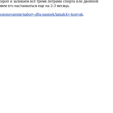
 сироп и заливаем всё тремя литрами спирта или двойной
ем его настаиваться еще на 2-3 месяца.
amogonovarenie/nabory-dlja-nastoek/latgalcky-konyak
.