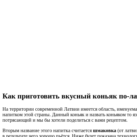
Как приготовить вкусный коньяк по-ла
На территории современной Латвии имеется область, именуема
напитком этой страны. Данный коньяк и назвать коньяком то яз
потрясающий и мы бы хотели поделиться с вами рецептом.
Вторым название этого напитка считается
шмаковка
(от латви
в результате чего хорошо пьётся. Ниже будет показана техноло