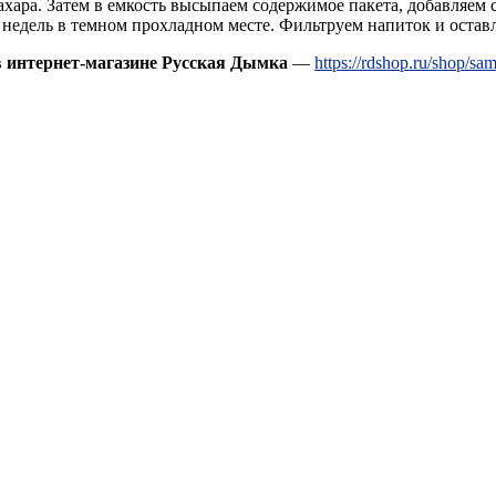
 сахара. Затем в емкость высыпаем содержимое пакета, добавляем
недель в темном прохладном месте. Фильтруем напиток и оставля
в
интернет-магазине Русская Дымка
—
https://rdshop.ru/shop/s