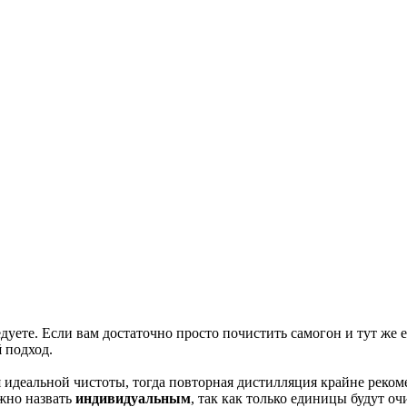
уете. Если вам достаточно просто почистить самогон и тут же ег
й
подход.
 идеальной чистоты, тогда повторная дистилляция крайне рекоме
жно назвать
индивидуальным
, так как только единицы будут оч