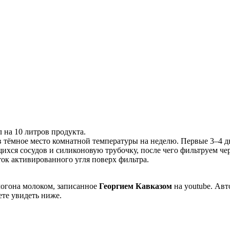
 на 10 литров продукта.
 тёмное место комнатной температуры на неделю. Первые 3–4 д
хся сосудов и силиконовую трубочку, после чего фильтруем че
ок активированного угля поверх фильтра.
могона молоком, записанное
Георгием Кавказом
на youtube. Авт
ете увидеть ниже.