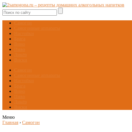
Самогон
Самогонные аппараты
Настойки
Брага
Вино
Пиво
Ликёр
Виски
Самогон
Самогонные аппараты
Настойки
Брага
Вино
Пиво
Ликёр
Виски
Меню
Главная
›
Самогон