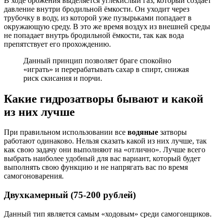
В ходе брожения выделяется углекислый газ, который создаёт
давление внутри бродильной ёмкости. Он уходит через
трубочку в воду, из которой уже пузырьками попадает в
окружающую среду. В это же время воздух из внешней среды
не попадает внутрь бродильной ёмкости, так как вода
препятствует его прохождению.
Данный принцип позволяет браге спокойно
«играть» и перерабатывать сахар в спирт, снижая
риск скисания и порчи.
Какие гидрозатворы бывают и какой
из них лучше
При правильном использовании все
водяные
затворы
работают одинаково. Нельзя сказать какой из них лучше, так
как свою задачу они выполняют на «отлично». Лучше всего
выбрать наиболее удобный для вас вариант, который будет
выполнять свою функцию и не напрягать вас по время
самогоноварения.
Двухкамерный (75-200 рублей)
Данный тип является самым «ходовым» среди самогонщиков.