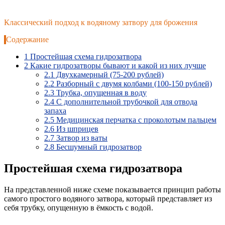
Классический подход к водяному затвору для брожения
Содержание
1
Простейшая схема гидрозатвора
2
Какие гидрозатворы бывают и какой из них лучше
2.1
Двухкамерный (75-200 рублей)
2.2
Разборный с двумя колбами (100-150 рублей)
2.3
Трубка, опущенная в воду
2.4
С дополнительной трубочкой для отвода
запаха
2.5
Медицинская перчатка с проколотым пальцем
2.6
Из шприцев
2.7
Затвор из ваты
2.8
Бесшумный гидрозатвор
Простейшая схема гидрозатвора
На представленной ниже схеме показывается принцип работы
самого простого водяного затвора, который представляет из
себя трубку, опущенную в ёмкость с водой.