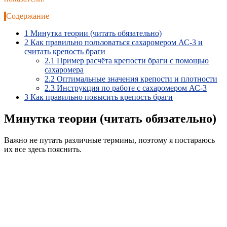
Содержание
1
Минутка теории (читать обязательно)
2
Как правильно пользоваться сахаромером АС-3 и
считать крепость браги
2.1
Пример расчёта крепости браги с помощью
сахаромера
2.2
Оптимальные значения крепости и плотности
2.3
Инструкция по работе с сахаромером АС-3
3
Как правильно повысить крепость браги
Минутка теории (читать обязательно)
Важно не путать различные термины, поэтому я постараюсь
их все здесь пояснить.