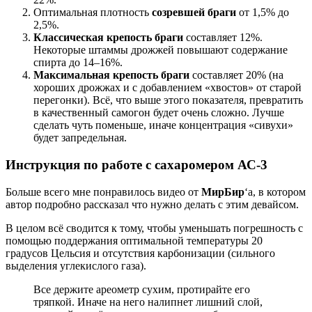
Оптимальная плотность
созревшей браги
от 1,5% до
2,5%.
Классическая крепость браги
составляет 12%.
Некоторые штаммы дрожжей повышают содержание
спирта до 14–16%.
Максимальная крепость браги
составляет 20% (на
хороших дрожжах и с добавлением «хвостов» от старой
перегонки). Всё, что выше этого показателя, превратить
в качественный самогон будет очень сложно. Лучше
сделать чуть поменьше, иначе концентрация «сивухи»
будет запредельная.
Инструкция по работе с сахаромером АС-3
Больше всего мне понравилось видео от
МирБир
‘а, в котором
автор подробно рассказал что нужно делать с этим девайсом.
В целом всё сводится к тому, чтобы уменьшать погрешность с
помощью поддержания оптимальной температуры 20
градусов Цельсия и отсутствия карбонизации (сильного
выделения углекислого газа).
Все держите ареометр сухим, протирайте его
тряпкой. Иначе на него налипнет лишний слой,