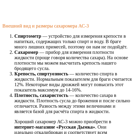
Внешний вид и размеры сахаромера АС-3
Спиртометр
— устройство для измерения крепости в
напитках, содержащих только спирт и воду. В браге
много лишних примесей, поэтому он нам не подойдёт.
Сахаромер
— прибор для измерения плотности
жидкости (проще говоря количества сахара). На основе
плотности мы можем высчитать крепость нашего
бродящего сусла.
Крепость, спиртуозность
— количество спирта в
жидкости. Нормальным показателем для браги считается
12%. Некоторые виды дрожжей могут повысить этот
показатель максимум до 14-16%.
Плотность, сахаристость
— количество сахара в
жидкости. Плотность сусла до брожения и после сильно
отличается. Разность между этими величинами и
является базой для расчёта спирта в жидкости.
Хороший сахаромер АС-3 можно приобрести в
интернет-магазине «Русская Дымка»
. Они
идеально откалиброван и соответствует всем