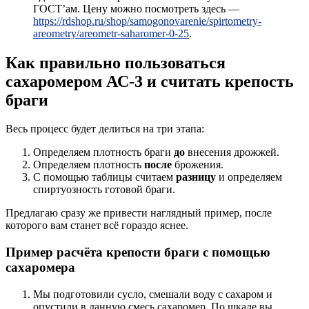
ГОСТ’ам. Цену можно посмотреть здесь —
https://rdshop.ru/shop/samogonovarenie/spirtometry-
areometry/areometr-saharomer-0-25
.
Как правильно пользоваться
сахаромером АС-3 и считать крепость
браги
Весь процесс будет делиться на три этапа:
Определяем плотность браги
до
внесения дрожжей.
Определяем плотность
после
брожения.
С помощью таблицы считаем
разницу
и определяем
спиртуозность готовой браги.
Предлагаю сразу же привести наглядный пример, после
которого вам станет всё гораздо яснее.
Пример расчёта крепости браги с помощью
сахаромера
Мы подготовили сусло, смешали воду с сахаром и
опустили в данную смесь сахаромер. По шкале вы