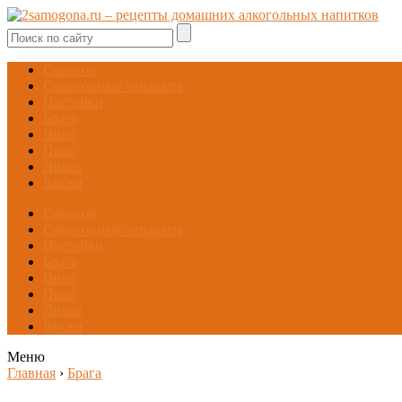
Самогон
Самогонные аппараты
Настойки
Брага
Вино
Пиво
Ликёр
Виски
Самогон
Самогонные аппараты
Настойки
Брага
Вино
Пиво
Ликёр
Виски
Меню
Главная
›
Брага