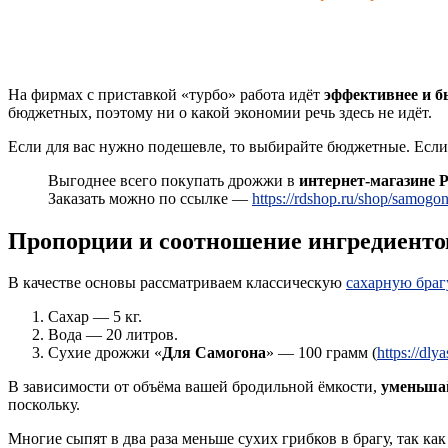
На фирмах с приставкой «турбо» работа идёт
эффективнее и б
бюджетных, поэтому ни о какой экономии речь здесь не идёт.
Если для вас нужно подешевле, то выбирайте бюджетные. Если с
Выгоднее всего покупать дрожжи в
интернет-магазине 
Заказать можно по ссылке —
https://rdshop.ru/shop/samogo
Пропорции и соотношение ингредиенто
В качестве основы рассматриваем классическую
сахарную браг
Сахар — 5 кг.
Вода — 20 литров.
Сухие дрожжи «
Для Самогона
» — 100 грамм (
https://dl
В зависимости от объёма вашей бродильной ёмкости,
уменьшай
поскольку.
Многие сыпят в два раза меньше сухих грибков в брагу, так ка