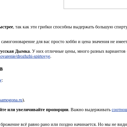
ыстрее
, так как эти грибки способны выдержать большую спирту
амогоноварение для вас просто хобби и цена значения не имеет, 
Русская Дымка
. У них отличные цены, много разных вариантов
novarenie/drozhzhi-spirtovye
.
в
у
:
yasamogona.ru
).
те или увеличивайте пропорции
. Важно выдерживать
соотнош
к брожение всё равно рано или поздно начинается. Но мы не вид