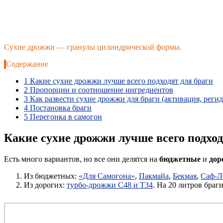
Сухие дрожжи — гранулы цилиндрической формы.
Содержание
1
Какие сухие дрожжи лучше всего подходят для браги
2
Пропорции и соотношение ингредиентов
3
Как развести сухие дрожжи для браги (активация, реги
4
Постановка браги
5
Перегонка в самогон
Какие сухие дрожжи лучше всего подход
Есть много вариантов, но все они делятся на
бюджетные
и
дор
Из бюджетных:
«Для Самогона»
,
Пакмайа
,
Бекмая
,
Саф-Л
Из дорогих:
турбо-дрожжи С48 и Т34
. На 20 литров браг