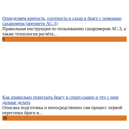
Определяем крепость, плотность и сахар в браге с помощью
сахаромера (ареометр АС-3)
Правильная инструкция по пользованию сахаромером АС-3, а
также технология расчёта...
9
Как правильно перегнать брагу в спирт-сырец и что с ним
дальше делать
Описана подготовка и непосредственно сам процесс первой
перегонки браги в...
38