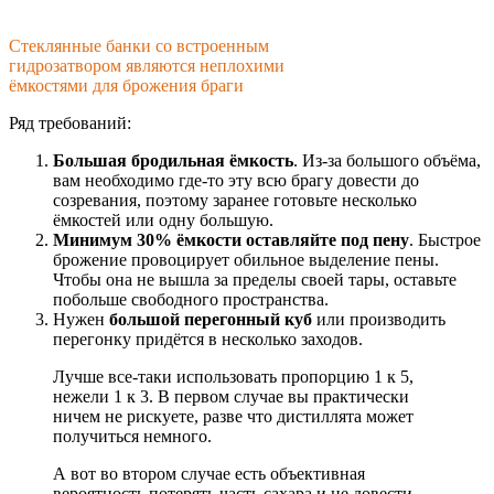
Стеклянные банки со встроенным
гидрозатвором являются неплохими
ёмкостями для брожения браги
Ряд требований:
Большая бродильная ёмкость
. Из-за большого объёма,
вам необходимо где-то эту всю брагу довести до
созревания, поэтому заранее готовьте несколько
ёмкостей или одну большую.
Минимум 30% ёмкости оставляйте под пену
. Быстрое
брожение провоцирует обильное выделение пены.
Чтобы она не вышла за пределы своей тары, оставьте
побольше свободного пространства.
Нужен
большой перегонный куб
или производить
перегонку придётся в несколько заходов.
Лучше все-таки использовать пропорцию 1 к 5,
нежели 1 к 3. В первом случае вы практически
ничем не рискуете, разве что дистиллята может
получиться немного.
А вот во втором случае есть объективная
вероятность потерять часть сахара и не довести