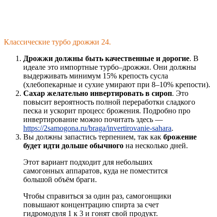
Классические турбо дрожжи 24.
Дрожжи должны быть качественные и дорогие
. В
идеале это импортные турбо–дрожжи. Они должны
выдерживать минимум 15% крепость сусла
(хлебопекарные и сухие умирают при 8–10% крепости).
Сахар желательно инвертировать в сироп
. Это
повысит вероятность полной переработки сладкого
песка и ускорит процесс брожения. Подробно про
инвертирование можно почитать здесь —
https://2samogona.ru/braga/invertirovanie-sahara
.
Вы должны запастись терпением, так как
брожение
будет идти дольше обычного
на несколько дней.
Этот вариант подходит для небольших
самогонных аппаратов, куда не поместится
большой объём браги.
Чтобы справиться за один раз, самогонщики
повышают концентрацию спирта за счет
гидромодуля 1 к 3 и гонят свой продукт.