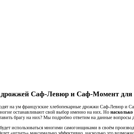
 дрожжей Саф-Левюр и Саф-Момент для 
иходят на ум французские хлебопекарные дрожжи Саф-Левюр и С
 многие останавливают свой выбор именно на них. Но
насколько
тавить брагу на них? Мы подробно ответим на данные вопросы д
 будет использоваться многими самогонщиками в своём произво
удет «играть» максимально эффективно, насколько это возможн