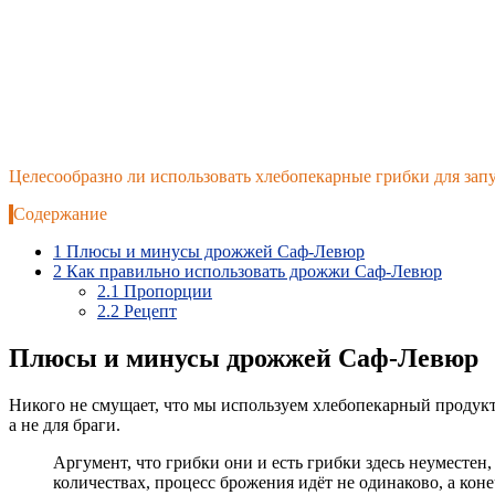
Целесообразно ли использовать хлебопекарные грибки для зап
Содержание
1
Плюсы и минусы дрожжей Саф-Левюр
2
Как правильно использовать дрожжи Саф-Левюр
2.1
Пропорции
2.2
Рецепт
Плюсы и минусы дрожжей Саф-Левюр
Никого не смущает, что мы используем хлебопекарный продукт 
а не для браги.
Аргумент, что грибки они и есть грибки здесь неуместен
количествах, процесс брожения идёт не одинаково, а коне