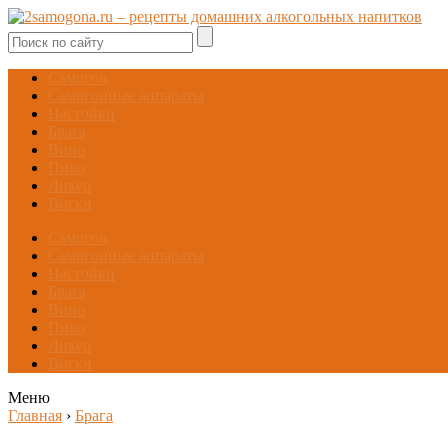
Самогон
Самогонные аппараты
Настойки
Брага
Вино
Пиво
Ликёр
Виски
Самогон
Самогонные аппараты
Настойки
Брага
Вино
Пиво
Ликёр
Виски
Меню
Главная
›
Брага