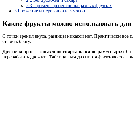
2.2
Без дрожжей и сахара
2.3
Примеры рецептов на разных фруктах
3
Брожение и перегонка в самогон
Какие фрукты можно использовать для
С точки зрения вкуса, разницы никакой нет. Практически все п
ставить брагу.
Другой вопрос —
«выхлоп» спирта на килограмм сырья
. Он
переработать дрожжи. Таблица выхода спирта фруктового сырь