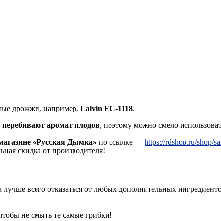
нные дрожжи, например,
Lalvin EC-1118
.
о
перебивают аромат плодов
, поэтому можно смело использоват
магазине «Русская Дымка»
по ссылке —
https://rdshop.ru/shop/
льная скидка от производителя!
а лучше всего отказаться от любых дополнительных ингредиент
чтобы не смыть те самые грибки!