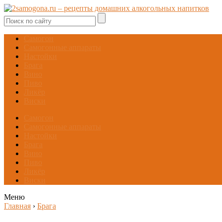
Самогон
Самогонные аппараты
Настойки
Брага
Вино
Пиво
Ликёр
Виски
Самогон
Самогонные аппараты
Настойки
Брага
Вино
Пиво
Ликёр
Виски
Меню
Главная
›
Брага