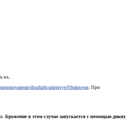
ь их.
samogonovarenie/drozhzhi-spirtovye/f/fruktovue
. При
ов.
Брожение в этом случае запускается с помощью диких