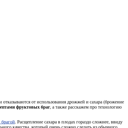
ки отказываются от использования дрожжей и сахара (брожение
ептами фруктовых браг
, а также расскажем про технологию
 брагой
. Расщепление сахара в плодах гораздо сложнее, ввиду
ьного качества, который очень сложно сделать из обычного