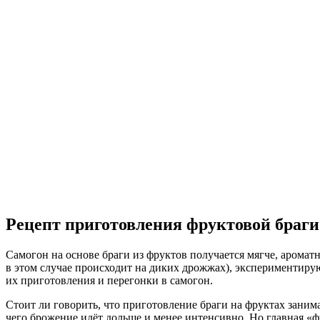
Рецепт приготовления фруктовой браги
Самогон на основе браги из фруктов получается мягче, аромат
в этом случае происходит на диких дрожжах), экспериментир
их приготовления и перегонки в самогон.
Стоит ли говорить, что приготовление браги на фруктах заним
чего брожение идёт дольше и менее интенсивно. Но главная «ф