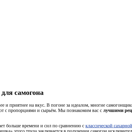
 для самогона
нее и приятнее на вкус. В погоне за идеалом, многие самогонщи
уют с пропорциями и сырьём. Мы познакомим вас с
лучшими рец
ает больше времени и сил по сравнению с
классической сахарной
ишка» этого труда заключается в получении самогон исключител