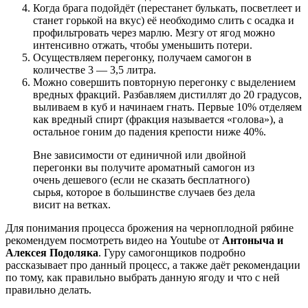
Когда брага подойдёт (перестанет булькать, посветлеет и
станет горькой на вкус) её необходимо слить с осадка и
профильтровать через марлю. Мезгу от ягод можно
интенсивно отжать, чтобы уменьшить потери.
Осуществляем перегонку, получаем самогон в
количестве 3 — 3,5 литра.
Можно совершить повторную перегонку с выделением
вредных фракций. Разбавляем дистиллят до 20 градусов,
выливаем в куб и начинаем гнать. Первые 10% отделяем
как вредный спирт (фракция называется «голова»), а
остальное гоним до падения крепости ниже 40%.
Вне зависимости от единичной или двойной
перегонки вы получите ароматный самогон из
очень дешевого (если не сказать бесплатного)
сырья, которое в большинстве случаев без дела
висит на ветках.
Для понимания процесса брожения на черноплодной рябине
рекомендуем посмотреть видео на Youtube от
Антоныча и
Алексея Подоляка
. Гуру самогонщиков подробно
рассказывает про данный процесс, а также даёт рекомендации
по тому, как правильно выбрать данную ягоду и что с ней
правильно делать.