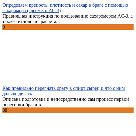
Определяем крепость, плотность и сахар в браге с помощью
сахаромера (ареометр АС-3)
Правильная инструкция по пользованию сахаромером АС-3, а
также технология расчёта...
9
Как правильно перегнать брагу в спирт-сырец и что с ним
дальше делать
Описана подготовка и непосредственно сам процесс первой
перегонки браги в...
38