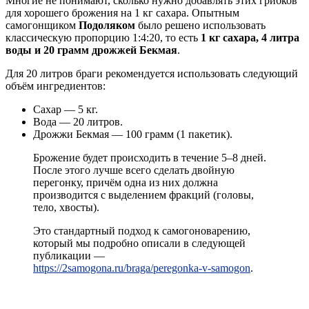
Многие не понимают, сколько нужно добавлять этих грибков
для хорошего брожения на 1 кг сахара. Опытным
самогонщиком
Подоляком
было решено использовать
классическую пропорцию 1:4:20, то есть
1 кг сахара, 4 литра
воды и 20 грамм дрожжей Бекмая
.
Для 20 литров браги рекомендуется использовать следующий
объём ингредиентов:
Сахар — 5 кг.
Вода — 20 литров.
Дрожжи Бекмая — 100 грамм (1 пакетик).
Брожение будет происходить в течение 5–8 дней.
После этого лучше всего сделать двойную
перегонку, причём одна из них должна
производится с выделением фракций (головы,
тело, хвосты).
Это стандартный подход к самогоноварению,
который мы подробно описали в следующей
публикации —
https://2samogona.ru/braga/peregonka-v-samogon
.