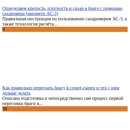
Определяем крепость, плотность и сахар в браге с помощью
сахаромера (ареометр АС-3)
Правильная инструкция по пользованию сахаромером АС-3, а
также технология расчёта...
9
Как правильно перегнать брагу в спирт-сырец и что с ним
дальше делать
Описана подготовка и непосредственно сам процесс первой
перегонки браги в...
38