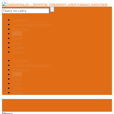
Самогон
Самогонные аппараты
Настойки
Брага
Вино
Пиво
Ликёр
Виски
Самогон
Самогонные аппараты
Настойки
Брага
Вино
Пиво
Ликёр
Виски
Меню