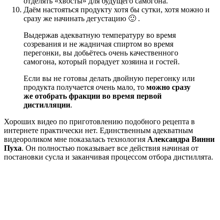
отделять «хвосты» для будущего самогона.
Даём настояться продукту хотя бы сутки, хотя можно и
сразу же начинать дегустацию 🙂 .
Выдержав адекватную температуру во время
созревания и не жадничая спиртом во время
перегонки, вы добьётесь очень качественного
самогона, который порадует хозяина и гостей.
Если вы не готовы делать двойную перегонку или
продукта получается очень мало, то
можно сразу
же отобрать фракции во время первой
дистилляции
.
Хороших видео по приготовлению подобного рецепта в
интернете практически нет. Единственным адекватным
видеороликом мне показалась технология
Александра Винни
Пуха
. Он полностью показывает все действия начиная от
постановки сусла и заканчивая процессом отбора дистиллята.