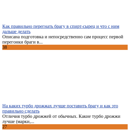
Как правильно перегнать брагу в спирт-сырец и что с ним
дальше делать
Описана подготовка и непосредственно сам процесс первой
перегонки браги в...
38
На каких турбо дрожжах лучше поставить брагу и как это
правильно сделать
Отличия турбо дрожжей от обычных. Какие турбо дрожжи
лучше (марки,...
27