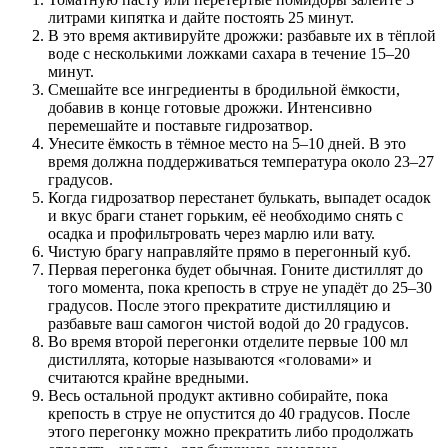
литрами кипятка и дайте постоять 25 минут.
В это время активируйте дрожжи: разбавьте их в тёплой
воде с несколькими ложками сахара в течение 15–20
минут.
Смешайте все ингредиенты в бродильной ёмкости,
добавив в конце готовые дрожжи. Интенсивно
перемешайте и поставьте гидрозатвор.
Унесите ёмкость в тёмное место на 5–10 дней. В это
время должна поддерживаться температура около 23–27
градусов.
Когда гидрозатвор перестанет булькать, выпадет осадок
и вкус браги станет горьким, её необходимо снять с
осадка и профильтровать через марлю или вату.
Чистую брагу направляйте прямо в перегонный куб.
Первая перегонка будет обычная. Гоните дистиллят до
того момента, пока крепость в струе не упадёт до 25–30
градусов. После этого прекратите дистилляцию и
разбавьте ваш самогон чистой водой до 20 градусов.
Во время второй перегонки отделите первые 100 мл
дистиллята, которые называются «головами» и
считаются крайне вредными.
Весь остальной продукт активно собирайте, пока
крепость в струе не опустится до 40 градусов. После
этого перегонку можно прекратить либо продолжать