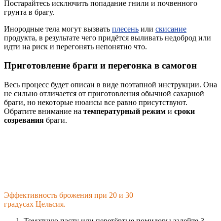
Постарайтесь исключить попадание гнили и почвенного
грунта в брагу.
Инородные тела могут вызвать
плесень
или
скисание
продукта, в результате чего придётся выливать недоброд или
идти на риск и перегонять непонятно что.
Приготовление браги и перегонка в самогон
Весь процесс будет описан в виде поэтапной инструкции. Она
не сильно отличается от приготовления обычной сахарной
браги, но некоторые нюансы все равно присутствуют.
Обратите внимание на
температурный режим
и
сроки
созревания
браги.
Эффективность брожения при 20 и 30
градусах Цельсия.
Томатную пасту или перетёртые помидоры залейте 3