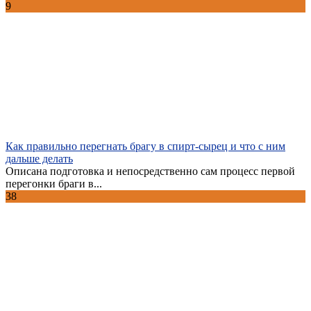
9
Как правильно перегнать брагу в спирт-сырец и что с ним
дальше делать
Описана подготовка и непосредственно сам процесс первой
перегонки браги в...
38