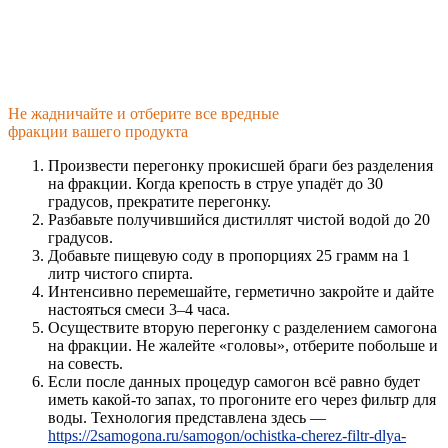
Не жадничайте и отберите все вредные
фракции вашего продукта
Произвести перегонку прокисшей браги без разделения
на фракции. Когда крепость в струе упадёт до 30
градусов, прекратите перегонку.
Разбавьте получившийся дистиллят чистой водой до 20
градусов.
Добавьте пищевую соду в пропорциях 25 грамм на 1
литр чистого спирта.
Интенсивно перемешайте, герметично закройте и дайте
настояться смеси 3–4 часа.
Осуществите вторую перегонку с разделением самогона
на фракции. Не жалейте «головы», отберите побольше и
на совесть.
Если после данных процедур самогон всё равно будет
иметь какой-то запах, то прогоните его через фильтр для
воды. Технология представлена здесь —
https://2samogona.ru/samogon/ochistka-cherez-filtr-dlya-