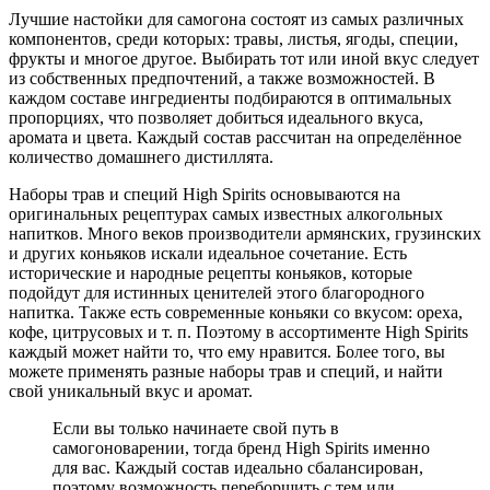
Лучшие настойки для самогона состоят из самых различных
компонентов, среди которых: травы, листья, ягоды, специи,
фрукты и многое другое. Выбирать тот или иной вкус следует
из собственных предпочтений, а также возможностей. В
каждом составе ингредиенты подбираются в оптимальных
пропорциях, что позволяет добиться идеального вкуса,
аромата и цвета. Каждый состав рассчитан на определённое
количество домашнего дистиллята.
Наборы трав и специй High Spirits основываются на
оригинальных рецептурах самых известных алкогольных
напитков. Много веков производители армянских, грузинских
и других коньяков искали идеальное сочетание. Есть
исторические и народные рецепты коньяков, которые
подойдут для истинных ценителей этого благородного
напитка. Также есть современные коньяки со вкусом: ореха,
кофе, цитрусовых и т. п. Поэтому в ассортименте High Spirits
каждый может найти то, что ему нравится. Более того, вы
можете применять разные наборы трав и специй, и найти
свой уникальный вкус и аромат.
Если вы только начинаете свой путь в
самогоноварении, тогда бренд High Spirits именно
для вас. Каждый состав идеально сбалансирован,
поэтому возможность переборщить с тем или