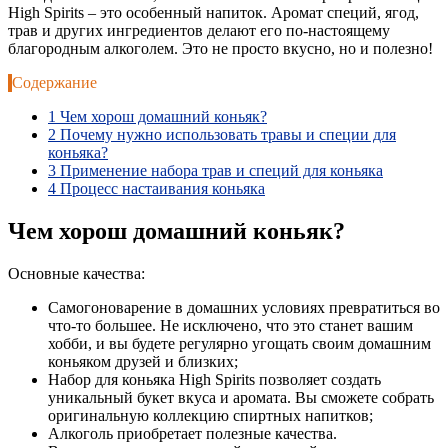
High Spirits – это особенный напиток. Аромат специй, ягод,
трав и других ингредиентов делают его по-настоящему
благородным алкоголем. Это не просто вкусно, но и полезно!
Содержание
1
Чем хорош домашний коньяк?
2
Почему нужно использовать травы и специи для
коньяка?
3
Применение набора трав и специй для коньяка
4
Процесс настаивания коньяка
Чем хорош домашний коньяк?
Основные качества:
Самогоноварение в домашних условиях превратиться во
что-то большее. Не исключено, что это станет вашим
хобби, и вы будете регулярно угощать своим домашним
коньяком друзей и близких;
Набор для коньяка High Spirits позволяет создать
уникальный букет вкуса и аромата. Вы сможете собрать
оригинальную коллекцию спиртных напитков;
Алкоголь приобретает полезные качества.