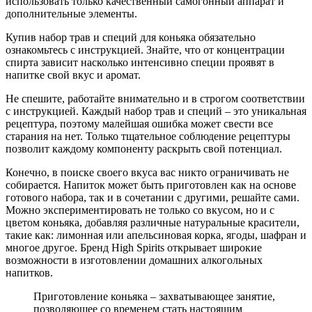
использовать только качественный самогонный аппарат и
дополнительные элементы.
Купив набор трав и специй для коньяка обязательно
ознакомьтесь с инструкцией. Знайте, что от концентрации
спирта зависит насколько интенсивно специи проявят в
напитке свой вкус и аромат.
Не спешите, работайте внимательно и в строгом соответствии
с инструкцией. Каждый набор трав и специй – это уникальная
рецептура, поэтому малейшая ошибка может свести все
старания на нет. Только тщательное соблюдение рецептуры
позволит каждому компоненту раскрыть свой потенциал.
Конечно, в поиске своего вкуса вас никто ограничивать не
собирается. Напиток может быть приготовлен как на основе
готового набора, так и в сочетании с другими, решайте сами.
Можно экспериментировать не только со вкусом, но и с
цветом коньяка, добавляя различные натуральные красители,
такие как: лимонная или апельсиновая корка, ягоды, шафран и
многое другое. Бренд High Spirits открывает широкие
возможности в изготовлении домашних алкогольных
напитков.
Приготовление коньяка – захватывающее занятие,
позволяющее со временем стать настоящим