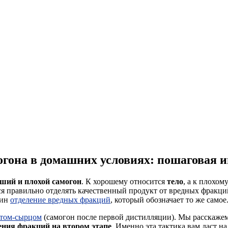
огона в домашних условиях: пошаговая 
оший и плохой самогон
. К хорошему относится
тело
, а к плохом
ься правильно отделять качественный продукт от вредных фракц
мин
отделение вредных фракций
, который обозначает то же самое
том-сырцом
(самогон после первой дистилляции). Мы расскажем
ения фракций на втором этапе
. Именно эта тактика вам даст на