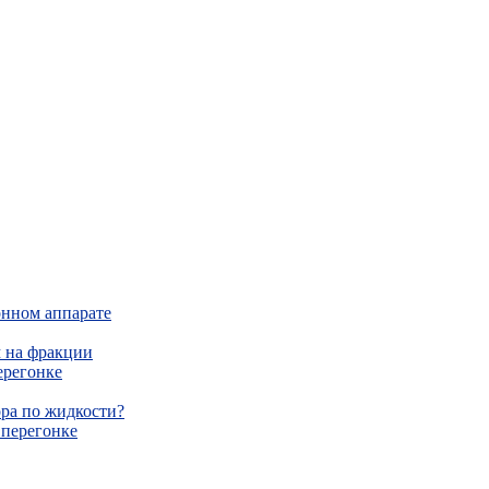
онном аппарате
м на фракции
ерегонке
ра по жидкости?
 перегонке