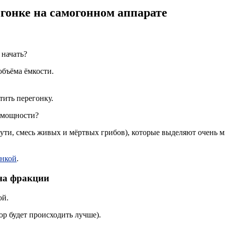
гонке на самогонном аппарате
 начать?
объёма ёмкости.
тить перегонку.
 мощности?
сути, смесь живых и мёртвых грибов), которые выделяют очень м
онкой
.
 на фракции
ой.
ор будет происходить лучше).