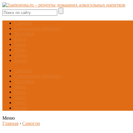
Самогон
Самогонные аппараты
Настойки
Брага
Вино
Пиво
Ликёр
Виски
Самогон
Самогонные аппараты
Настойки
Брага
Вино
Пиво
Ликёр
Виски
Меню
Главная
›
Самогон