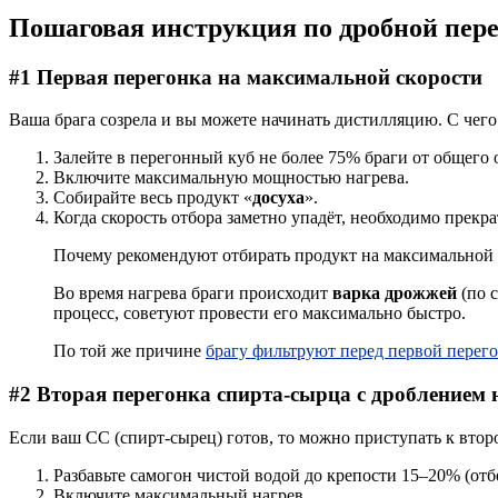
Пошаговая инструкция по дробной пере
#1 Первая перегонка на максимальной скорости
Ваша брага созрела и вы можете начинать дистилляцию. С чего
Залейте в перегонный куб не более 75% браги от общего 
Включите максимальную мощностью нагрева.
Собирайте весь продукт «
досуха
».
Когда скорость отбора заметно упадёт, необходимо прекра
Почему рекомендуют отбирать продукт на максимальной
Во время нагрева браги происходит
варка дрожжей
(по 
процесс, советуют провести его максимально быстро.
По той же причине
брагу фильтруют перед первой перег
#2 Вторая перегонка спирта-сырца с дроблением
Если ваш СС (спирт-сырец) готов, то можно приступать к втор
Разбавьте самогон чистой водой до крепости 15–20% (отб
Включите максимальный нагрев.