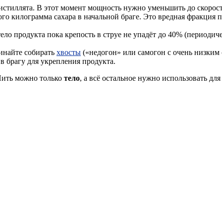
истиллята. В этот момент мощность нужно уменьшить до скорост
дого килограмма сахара в начальной браге. Это вредная фракция
ело продукта пока крепость в струе не упадёт до 40% (периодиче
чинайте собирать
хвосты
(«недогон» или самогон с очень низким
 в брагу для укрепления продукта.
 Пить можно только
тело
, а всё остальное нужно использовать дл