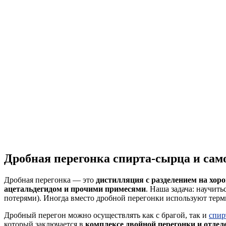
Дробная перегонка спирта-сырца и сам
Дробная перегонка — это
дистилляция с разделением на хор
ацетальдегидом и прочими примесями
. Наша задача: научит
потерями). Иногда вместо дробной перегонки используют тер
Дробный перегон можно осуществлять как с брагой, так и
спир
который заключается в
комплексе
двойной перегонки
и отдел