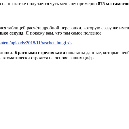
но на практике получается чуть меньше: примерно
875 мл самогон
ся таблицей расчёта дробной перегонки, которую сразу же имен
лько секунд
. Я покажу вам, что там самое полезное.
ntent/uploads/2018/11/raschet_bragi.xls
олонки.
Красными стрелочками
показаны данные, которые необ
автоматически строятся на основе ваших цифр.