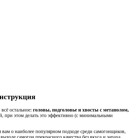
инструкция
у всё остальное:
головы, подголовье и хвосты с метанолом,
ий, при этом делать это эффективно (с минимальными
.
 вам о наиболее популярном подходе среди самогонщиков,
 выходе самогон прекрасного качества без вкуса и запаха