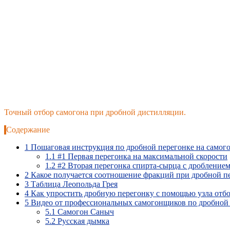
Точный отбор самогона при дробной дистилляции.
Содержание
1
Пошаговая инструкция по дробной перегонке на самог
1.1
#1 Первая перегонка на максимальной скорости
1.2
#2 Вторая перегонка спирта-сырца с дробление
2
Какое получается соотношение фракций при дробной п
3
Таблица Леопольда Грея
4
Как упростить дробную перегонку с помощью узла отбо
5
Видео от профессиональных самогонщиков по дробной
5.1
Самогон Саныч
5.2
Русская дымка