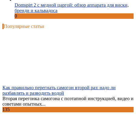
Domspirt 2 с медной царгой: обзор аппарата для виски,
бренди и кальвадоса
0
Популярные статьи
Как правильно перегнать самогон второй раз: надо ли
разбавлять и разводить водой
Вторая перегонка самогона с поэтапной инструкцией, видео и
советами опытных...
135