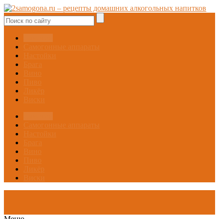
Самогон
Самогонные аппараты
Настойки
Брага
Вино
Пиво
Ликёр
Виски
Самогон
Самогонные аппараты
Настойки
Брага
Вино
Пиво
Ликёр
Виски
Меню