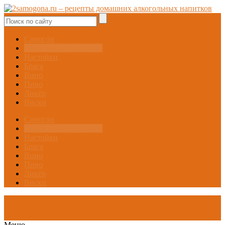
Самогон
Самогонные аппараты
Настойки
Брага
Вино
Пиво
Ликёр
Виски
Самогон
Самогонные аппараты
Настойки
Брага
Вино
Пиво
Ликёр
Виски
Меню