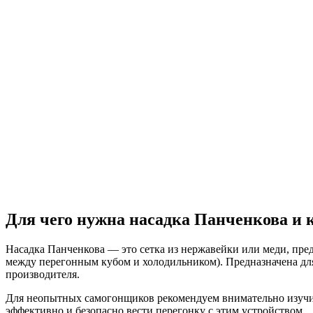
Для чего нужна насадка Панченкова и к
Насадка Панченкова — это сетка из нержавейки или меди, пре
между перегонным кубом и холодильником). Предназначена для 
производителя.
Для неопытных самогонщиков рекомендуем внимательно изучить
эффективно и безопасно вести перегонку с этим устройством.