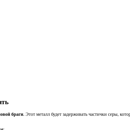
ать
новой браги
. Этот металл будет задерживать частички серы, кот
ке
: