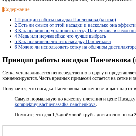
Содержание
1
Принцип работы насадки Панченкова (кратко)
2
Есть ли смысл от этой насадки и насколько она эффект
3
Как правильно установить сетку Панченкова в самогон
4
Медь или нержавейка: что лучше выбрать
5
Как правильно чистить насадку Панченкова
6
Можно ли использовать сетку на обычном дистилляторе
Принцип работы насадки Панченкова (
Сетка устанавливается непосредственно в царгу и представляе
конденсируются. Часть вредных примесей остается на сетке и з
Получается, что насадка Панченкова частично очищает пар от в
Самую нормальную по качеству плетения и цене Насадк
komplektuyushchie/nasadka-panchenkova
.
Помните, что для 1,5-дюймовой трубы достаточно пыжа