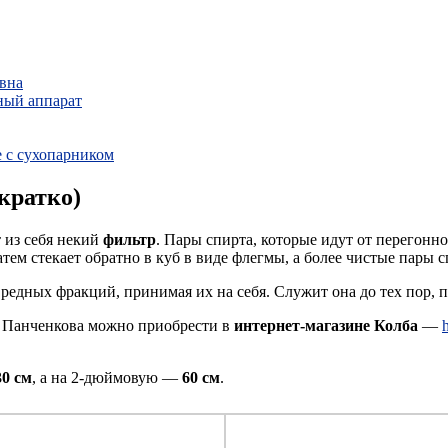
ивна
ный аппарат
 с сухопарником
кратко)
т из себя некий
фильтр
. Пары спирта, которые идут от перегонно
атем стекает обратно в куб в виде флегмы, а более чистые пары 
редных фракций, принимая их на себя. Служит она до тех пор, по
у Панченкова можно приобрести в
интернет-магазине Колба
—
30 см
, а на 2-дюймовую —
60 см
.