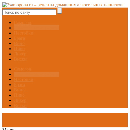
Самогон
Самогонные аппараты
Настойки
Брага
Вино
Пиво
Ликёр
Виски
Самогон
Самогонные аппараты
Настойки
Брага
Вино
Пиво
Ликёр
Виски
Меню