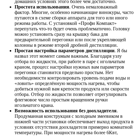
домашних условиях этого более чем достаточно.
Простота использования
. Очень немаловажный
фактор. Многие, особенно начинающие винокуры, часто
путаются в схеме сборки аппарата для того или иного
режима работы. С установкой «Профи Компакт»
перепутать что-то будет очень проблематично. Головку
можно установить сразу на крышку бака для
предварительной перегонки или после укрепляющей
колонны в режиме второй дробной дистилляции.
Простая настройка параметров дистилляции
. Я бы
назвал этот момент самым важным. Благодаря узлу
отбора по жидкости, при работе в паре с игольчатым
краном, процесс настройки нужных вам параметров
перегонки становится предельно простым. Нет
необходимости контролировать уровень подачи воды и
«ловить» определённую мощность нагрева, чтобы
добиться нужной вам крепости продукта или скорости
отбора. Отбор по жидкости позволяет отрегулировать
флегмовое число простым вращением ручки
игольчатого крана.
Возможность использования без доохладителя
.
Продуманная конструкция с холодным змеевиком в
нижней части установки обеспечивает выход продукта в
условиях отсутствия доохладителя примерно комнатной
температуры. При мощности нагрева более 6Квт,