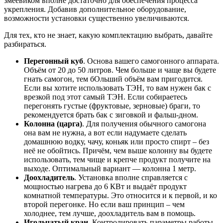
змеевиком вполне достаточно для обеспечения процесса
укрепления. Добавив дополнительное оборудование,
возможности установки существенно увеличиваются.
Для тех, кто не знает, какую комплектацию выбрать, давайте
разбираться.
Перегонный куб
. Основа вашего самогонного аппарата.
Объём от 20 до 50 литров. Чем больше и чаще вы будете
гнать самогон, тем бОльший объём вам пригодится.
Если вы хотите использовать ТЭН, то вам нужен бак с
врезкой под этот самый ТЭН. Если собираетесь
перегонять густые (фруктовые, зерновые) браги, то
рекомендуется брать бак с зиговкой и фальш-дном.
Колонна (царга)
. Для получения обычного самогона
она вам не нужна, а вот если надумаете сделать
домашнюю водку, чачу, коньяк или просто спирт – без
неё не обойтись. Причём, чем выше колонну вы будете
использовать, тем чище и крепче продукт получите на
выходе. Оптимальный вариант — колонна 1 метр.
Доохладитель
. Установка вполне справляется с
мощностью нагрева до 6 КВт и выдаёт продукт
комнатной температуры. Это относится и к первой, и ко
второй перегонке. Но если ваш принцип – чем
холоднее, тем лучше, доохладитель вам в помощь.
Игольчатый кран
. Контролировать параметры работы