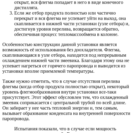
открыт, вся флегма попадает в него в виде конечного
дистиллята.
Если же отбор продукта полностью или частично
перекрыт и вся флегма не успевает уйти на выход, она
скапливается в нижней части установки (узле отбора) и,
достигнув уровня перелива, возвращается обратно,
обеспечивая процесс тепломассообмена в колонне.
Особенностью конструкции данной установки является
возможность её использования без доохладителя. Флегма,
скапливающаяся в узле отбора, находится под непрерывным
охлаждением нижней части змеевика. Благодаря этому она не
успевает нагреться от горячего паропровода и выводится из
установки вполне приемлемой температуры.
Также нужно отметить, что в случае отсутствия перелива
флегмы (когда отбор продукта полностью открыт), некоторый
уровень флегмообразования внутри установки все-таки
присутствует. Этот эффект обусловлен тем, что охлажденный
змеевик соприкасается с центральной трубой по всей длине.
Он забирает у нее часть тепловой энергии и, тем самым,
вызывает образование конденсата на внутренней поверхности
паропровода.
Испытания показали, что в случае если мощность