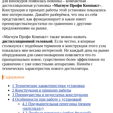
для винокуров появилась новинка – компактная
дистилляционная установка «
Магнум Профи Компакт
».
Конструкция и принцип работы этой установки показались
мне интересными. Давайте разберёмся, что она из себя
представляет, как функционирует и какие имеет
преимущества/недостатки по сравнению с другими
предложениями на рынке.
«Магнум Профи Компакт» также можно назвать
дистилляционной головкой
. Если честно, я впервые
столкнулся с подобным термином и конструкция этого узла
показалась мне весьма интересной. Не каждый день на рынке
оборудования для самогоноварения появляется что-то
принципиально новое, существенно более эффективное по
сравнению с уже известными аппаратами. Начнём с
технических характеристик нового дистиллятора.
Содержание
1
Технические характеристики установки
2
Конструкция и принцип работы
3
Преимущества и недостатки конструкции
4
Особенности при работе с установкой
4.1
Предварительная перегонка (режим
«потстилл»)
4.2
Дробная перегонка (отбор фракций)