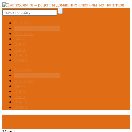
Самогон
Самогонные аппараты
Настойки
Брага
Вино
Пиво
Ликёр
Виски
Самогон
Самогонные аппараты
Настойки
Брага
Вино
Пиво
Ликёр
Виски
Меню