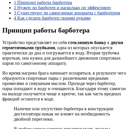
1
Принцип работы барботера
2
Нужен ли барботер и насколько он эффективен
3
Существуют ли самогонные аппараты с барботером
4
Как сделать барботер своими руками
Принцип работы барботера
Устройство представляет из себя
стеклянную банку с двумя
герметичными трубками
, одна из которых опускается
практически до дна и погружается в воду. Вторая трубочка
короткая, она нужна для дальнейшего движения спиртовых
паров по самогонному аппарату.
Во время нагрева брага начинает испаряться, в результате чего
образуются спиртовые пары с различными вредными
примесями и сивушным маслом. Проходя через барботер,
пары попадают в воду и очищаются. Благодаря этому самогон
на выходе получается чище и крепче, так как часть вредных
фракций останется в воде.
Наличие или отсутствие барботера в конструкции
дистиллятора никак не влияет на необходимость
двойной перегонки.
В любом случае самогон придется гнать дважды,