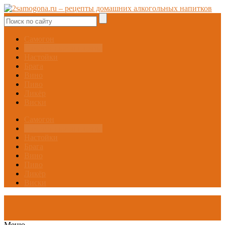
Самогон
Самогонные аппараты
Настойки
Брага
Вино
Пиво
Ликёр
Виски
Самогон
Самогонные аппараты
Настойки
Брага
Вино
Пиво
Ликёр
Виски
Меню