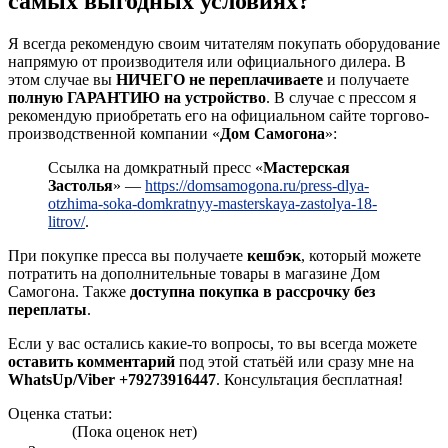
самых выгодных условиях?
Я всегда рекомендую своим читателям покупать оборудование
напрямую от производителя или официального дилера. В
этом случае вы
НИЧЕГО не переплачиваете
и получаете
полную ГАРАНТИЮ на устройство
. В случае с прессом я
рекомендую приобретать его на официальном сайте торгово-
производственной компании «
Дом Самогона
»:
Ссылка на домкратный пресс «
Мастерская
Застолья
» —
https://domsamogona.ru/press-dlya-
otzhima-soka-domkratnyy-masterskaya-zastolya-18-
litrov/
.
При покупке пресса вы получаете
кешбэк
, который можете
потратить на дополнительные товары в магазине Дом
Самогона. Также
доступна покупка в рассрочку без
переплаты
.
Если у вас остались какие-то вопросы, то вы всегда можете
оставить комментарий
под этой статьёй или сразу мне на
WhatsUp/Viber +79273916447
. Консультация бесплатная!
Оценка статьи:
(Пока оценок нет)