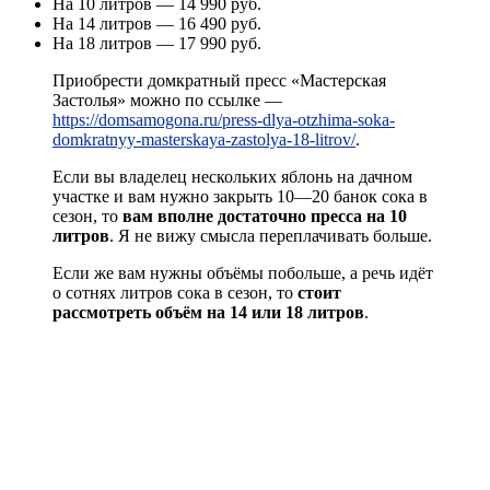
На 10 литров — 14 990 руб.
На 14 литров — 16 490 руб.
На 18 литров — 17 990 руб.
Приобрести домкратный пресс «Мастерская
Застолья» можно по ссылке —
https://domsamogona.ru/press-dlya-otzhima-soka-
domkratnyy-masterskaya-zastolya-18-litrov/
.
Если вы владелец нескольких яблонь на дачном
участке и вам нужно закрыть 10—20 банок сока в
сезон, то
вам вполне достаточно пресса на 10
литров
. Я не вижу смысла переплачивать больше.
Если же вам нужны объёмы побольше, а речь идёт
о сотнях литров сока в сезон, то
стоит
рассмотреть объём на 14 или 18 литров
.