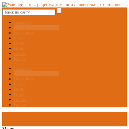
Самогон
Самогонные аппараты
Настойки
Брага
Вино
Пиво
Ликёр
Виски
Самогон
Самогонные аппараты
Настойки
Брага
Вино
Пиво
Ликёр
Виски
Меню