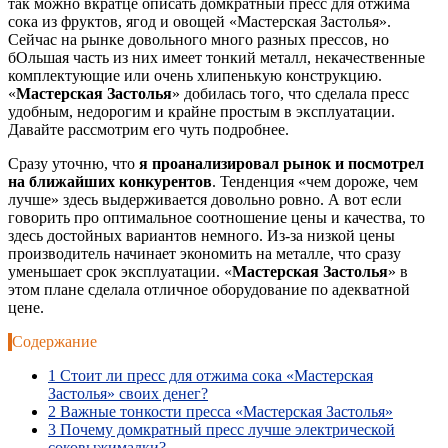
так можно вкратце описать домкратный пресс для отжима
сока из фруктов, ягод и овощей «Мастерская Застолья».
Сейчас на рынке довольного много разных прессов, но
бОльшая часть из них имеет тонкий металл, некачественные
комплектующие или очень хлипенькую конструкцию.
«
Мастерская Застолья
» добилась того, что сделала пресс
удобным, недорогим и крайне простым в эксплуатации.
Давайте рассмотрим его чуть подробнее.
Сразу уточню, что
я проанализировал рынок и посмотрел
на ближайших конкурентов
. Тенденция «чем дороже, чем
лучше» здесь выдерживается довольно ровно. А вот если
говорить про оптимальное соотношение цены и качества, то
здесь достойных вариантов немного. Из-за низкой цены
производитель начинает экономить на металле, что сразу
уменьшает срок эксплуатации. «
Мастерская Застолья
» в
этом плане сделала отличное оборудование по адекватной
цене.
Содержание
1
Стоит ли пресс для отжима сока «Мастерская
Застолья» своих денег?
2
Важные тонкости пресса «Мастерская Застолья»
3
Почему домкратный пресс лучше электрической
соковыжималки?