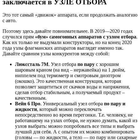
заключается в УЗЛЕ ОТБОРА
Это тот самый «движок» аппарата, если продолжать аналогию
с авто.
Поэтому здесь давайте повнимательнее. В 2019—2020 годах
случился прям
«бум» самогонных аппаратов с узлом отбора
.
Как их только не выдумали конструкторы, но на конец 2020
года узлы флагманских аппаратов выглядят именно так.
Давайте сравним узлы конкурентов между собой:
Люкссталь 7М
. Узел отбора
по пару
с хорошим
шаровым краном (на вид – нержавейка) на 1 дюйм,
ниппелем под термометр и смотровым диоптром
(окошко). Это качественная конструкция, которая
позволяет защититься от скачков воды и напряжения,
сделав отбор стабильным, а получаемый продукт –
качественным.
Вейн 6 Про
. Универсальный узел отбора
по пару и
жидкости
, который можно переключать
непосредственно во время перегонки. Т.е. человеку, не
работавшему на узлах отбора, не нужно думать, какой из
узлов выбрать: можно попробовать все типы и выбрать
лучший для себя. А с опытом их можно комбинировать
(головы — по жидкости, а тело — по пару или сахарные