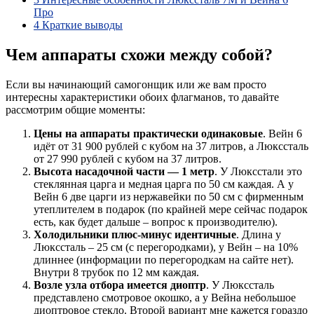
Про
4
Краткие выводы
Чем аппараты схожи между собой?
Если вы начинающий самогонщик или же вам просто
интересны характеристики обоих флагманов, то давайте
рассмотрим общие моменты:
Цены на аппараты практически одинаковые
. Вейн 6
идёт от 31 900 рублей с кубом на 37 литров, а Люкссталь
от 27 990 рублей с кубом на 37 литров.
Высота насадочной части — 1 метр
. У Люксстали это
стеклянная царга и медная царга по 50 см каждая. А у
Вейн 6 две царги из нержавейки по 50 см с фирменным
утеплителем в подарок (по крайней мере сейчас подарок
есть, как будет дальше – вопрос к производителю).
Холодильники плюс-минус идентичные
. Длина у
Люкссталь – 25 см (с перегородками), у Вейн – на 10%
длиннее (информации по перегородкам на сайте нет).
Внутри 8 трубок по 12 мм каждая.
Возле узла отбора имеется диоптр
. У Люкссталь
представлено смотровое окошко, а у Вейна небольшое
диоптровое стекло. Второй вариант мне кажется гораздо