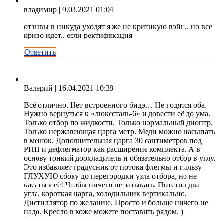
владимир
| 9.03.2021 01:04
отзывы в никуда уходят я же не критикую вэйн.. но все
криво идет.. если ректификация
Ответить
Валерий
| 16.04.2021 10:38
Всё отлично. Нет встроенного бидэ… Не годятся оба.
Нужно вернуться к «люкссталь-6» и довести её до ума.
Только отбор по жидкости. Только нормальный диоптр.
Только нержавеющая царга метр. Меди можно насыпать
в мешок. Дополнительная царга 30 сантиметров под
РПН и дефлегматор как расширение комплекта. А в
основу тонкий доохладитель и обязательно отбор в углу.
Это избавляет градусник от потока флегмы и гильзу
ГЛУХУЮ сбоку до перегородки узла отбора, но не
касаться её! Чтобы ничего не затыкать. Потстил два
угла, короткая царга, холодильник вертикально.
Дистиллятор по желанию. Просто и больше ничего не
надо. Кресло в коже можете поставить рядом. )