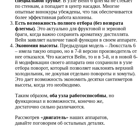
специальной трубке
. В узле Вейн 6 флегма не стекает
по стенкам, а попадает в центр насадки. Многие
опытные винокуры убеждены, что так обеспечивается
более эффективная работа колонны.
Есть возможность полного отбора (без возврата
флегмы)
. Это актуально для фруктовой и зерновой
браги, когда важно сохранить ароматику дистиллята.
Вейн заявляет наличие такой функции в своем аппарате.
Экономия высоты
. Предыдущая модель – Люкссталь 6
– имела такую опцию, но в 7-й версии производитель от
нее отказался. Что касается Вейн, то и в 5-й, и в новой 6-
й модификации своего аппарата они сохранили в узле
отбора поворот, который позволяет наклонять верхний
холодильник, не докупая отдельно повороты и хомуты).
Это дает возможность экономить десятки сантиметров
высоты, когда это необходимо.
Таким образом,
оба узла работоспособны
, но
функционал и возможности, конечно же,
достаточно сильно различаются.
Рассмотрев «
двигатель
» наших аппаратов,
давайте поговорим об остальных деталях.