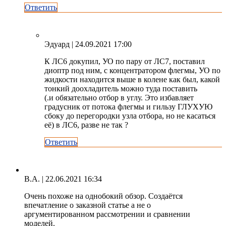
Ответить
Эдуард
| 24.09.2021 17:00
К ЛС6 докупил, УО по пару от ЛС7, поставил
диоптр под ним, с концентратором флегмы, УО по
жидкости находится выше в колене как был, какой
тонкий доохладитель можно туда поставить
(.и обязательно отбор в углу. Это избавляет
градусник от потока флегмы и гильзу ГЛУХУЮ
сбоку до перегородки узла отбора, но не касаться
её) в ЛС6, разве не так ?
Ответить
В.А.
| 22.06.2021 16:34
Очень похоже на однобокий обзор. Создаётся
впечатление о заказной статье а не о
аргументированном рассмотрении и сравнении
моделей.