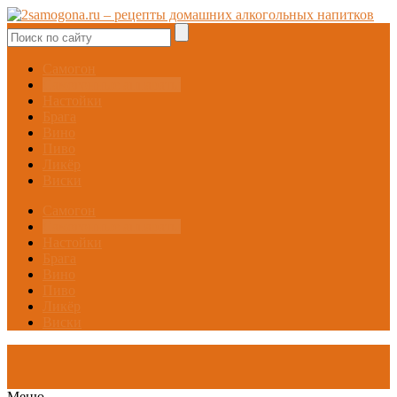
Самогон
Самогонные аппараты
Настойки
Брага
Вино
Пиво
Ликёр
Виски
Самогон
Самогонные аппараты
Настойки
Брага
Вино
Пиво
Ликёр
Виски
Меню