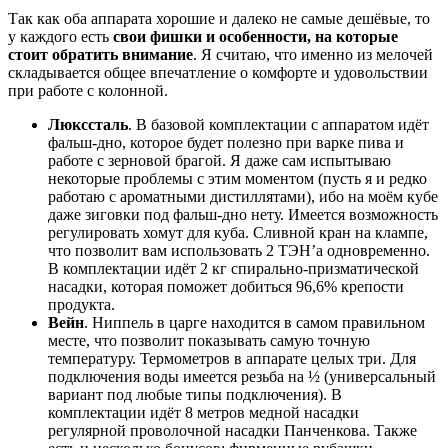
Так как оба аппарата хорошие и далеко не самые дешёвые, то
у каждого есть
свои фишки и особенности, на которые
стоит обратить внимание
. Я считаю, что именно из мелочей
складывается общее впечатление о комфорте и удовольствии
при работе с колонной.
Люкссталь
. В базовой комплектации с аппаратом идёт
фальш-дно, которое будет полезно при варке пива и
работе с зерновой брагой. Я даже сам испытываю
некоторые проблемы с этим моментом (пусть я и редко
работаю с ароматными дистиллятами), ибо на моём кубе
даже зиговки под фальш-дно нету. Имеется возможность
регулировать хомут для куба. Сливной кран на клампе,
что позволит вам использовать 2 ТЭН’а одновременно.
В комплектации идёт 2 кг спирально-призматической
насадки, которая поможет добиться 96,6% крепости
продукта.
Вейн
. Ниппель в царге находится в самом правильном
месте, что позволит показывать самую точную
температуру. Термометров в аппарате целых три. Для
подключения воды имеется резьба на ½ (универсальный
вариант под любые типы подключения). В
комплектации идёт 8 метров медной насадки
регулярной проволочной насадки Панченкова. Также