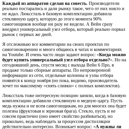
Каждый из аппаратов сделан на совесть
. Производители
реально постарались и дали рынку такое, чего от них никто и
не ждал. Люкссталь в базовую комплектацию добавила
стеклянную царгу, которую до этого момента 90%
самогонщиков вообще ни разу не видели. А Вейн сразу
внедрил универсальный узел отбора, который реально порвал
рынок с первых же дней.
Я отслеживаю все комментарии на своих проектах по
самогоноварению и много общаюсь в чатах и комментариях
на Youtube. И очень часто люди задают вопрос: «
Когда можно
будет купить универсальный узел отбора отдельно?
». Но на
сегодняшний день, спустя месяц с выхода Вейн 6 Про, в
продаже только сборные аппараты. По непроверенной
информации из сети, отдельные колонны и узлы отбора
появятся к концу ноября (но пока, видимо, производитель
хочет по максимуму «снять сливки» с полных комплектов).
Люкссталь тоже интересную позицию заняли, когда в базовую
комплектацию добавили стеклянную и медную царгу. Пусть
медь нужна и не всем самогонщикам, но для многих она будет
полезна (фруктовая и зерновая брага). Стекло, пусть и не
совсем практично (оно имеет свойство разбиваться), но
прикольно, ведь наблюдать за процессом дистилляции
действительно интересно. Возникает вопрос: «
А нужны ли