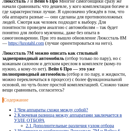
Люкссталь 7
и
Вейн 6 Про
Многие самогонщики сразу же
начали сравнивать: что дешевле, у кого комплектация богаче и
где характеристики лучше. Я однозначно убеждён в том, что
оба аппарата разные — они сделаны для противоположных
людей. Смотря как человек подходит к выбору. Для
понятности проведем аналгию с автомобилям – так будет
понятно для любого мужчины, даже без опыта в
самогоноварении. При это вышло обновление Люкссталь 8М
—
https://luxstahl.com
(лучше ориентироваться на него).
Люкссталь 7М можно описать как стильный
заднеприводный автомобиль
(отбор только по пару), но с
кожаным салоном и детским креслом в комплекте (кому-то
нужно, а кому-то нет).
Вейн 6 Про — это уже
полноприводный автомобиль
(отбор и по пару, и жидкости,
можно переключаться в процессе) с более функциональной
основой, но чуть более простой комплектацией. Сложно такие
вещи сравнивать, согласитесь?
Содержание
1
Чем аппараты схожи между собой?
2
Ключевая разница между аппаратами заключается в
УЗЛЕ ОТБОРА
2.1
Дополнительные различия узлом отбора
3
Интересные особенности Люкссталь 7М и Вейна 6