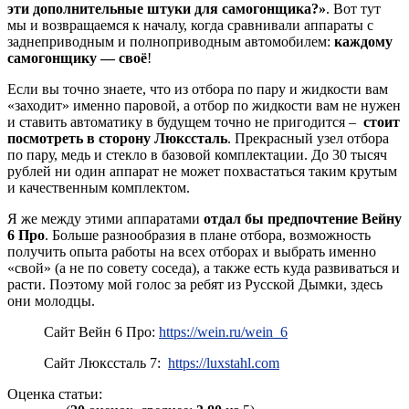
эти дополнительные штуки для самогонщика?»
. Вот тут
мы и возвращаемся к началу, когда сравнивали аппараты с
заднеприводным и полноприводным автомобилем:
каждому
самогонщику — своё
!
Если вы точно знаете, что из отбора по пару и жидкости вам
«заходит» именно паровой, а отбор по жидкости вам не нужен
и ставить автоматику в будущем точно не пригодится –
стоит
посмотреть в сторону Люкссталь
. Прекрасный узел отбора
по пару, медь и стекло в базовой комплектации. До 30 тысяч
рублей ни один аппарат не может похвастаться таким крутым
и качественным комплектом.
Я же между этими аппаратами
отдал бы предпочтение Вейну
6 Про
. Больше разнообразия в плане отбора, возможность
получить опыта работы на всех отборах и выбрать именно
«свой» (а не по совету соседа), а также есть куда развиваться и
расти. Поэтому мой голос за ребят из Русской Дымки, здесь
они молодцы.
Сайт Вейн 6 Про:
https://wein.ru/wein_6
Сайт Люкссталь 7:
https://luxstahl.com
Оценка статьи: