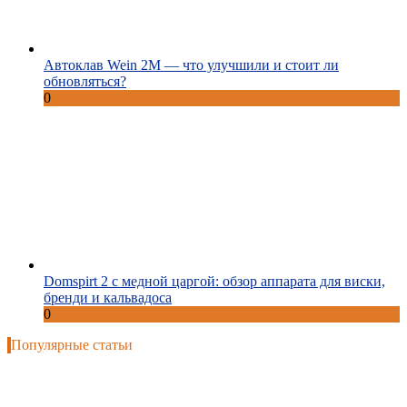
Автоклав Wein 2M — что улучшили и стоит ли
обновляться?
0
Domspirt 2 с медной царгой: обзор аппарата для виски,
бренди и кальвадоса
0
Популярные статьи