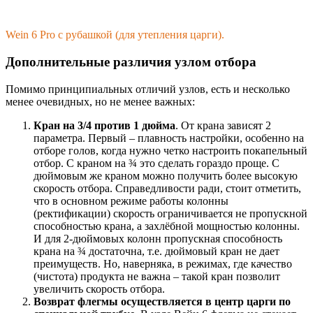
Wein 6 Pro с рубашкой (для утепления царги).
Дополнительные различия узлом отбора
Помимо принципиальных отличий узлов, есть и несколько
менее очевидных, но не менее важных:
Кран на 3/4 против 1 дюйма
. От крана зависят 2
параметра. Первый – плавность настройки, особенно на
отборе голов, когда нужно четко настроить покапельный
отбор. С краном на ¾ это сделать гораздо проще. С
дюймовым же краном можно получить более высокую
скорость отбора. Справедливости ради, стоит отметить,
что в основном режиме работы колонны
(ректификации) скорость ограничивается не пропускной
способностью крана, а захлёбной мощностью колонны.
И для 2-дюймовых колонн пропускная способность
крана на ¾ достаточна, т.е. дюймовый кран не дает
преимуществ. Но, наверняка, в режимах, где качество
(чистота) продукта не важна – такой кран позволит
увеличить скорость отбора.
Возврат флегмы осуществляется в центр царги по