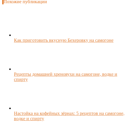
Похожие публикации
Как приготовить вкусную Бехеровку на самогоне
Рецепты домашней хреновухи на самогоне, водке и
спирту
Настойка на кофейных зёрнах: 5 рецептов на самогоне,
водке и спирту