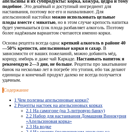
апельсины и их субпродукты: корка, кожура, цедра и тому
подобное
. Это дешёвый и доступный ингредиент для
настаивания, поэтому все его и нахваливают. Для
апельсиновой настойки
можно использовать цельные
плоды вместе с мякотью
, но в этом случае крепость напитка
будет уменьшаться (сок плода разбавляет алкоголь. Поэтому
более надёжным вариантом считаются именно корки.
Основа рецепта всегда одна:
крепкий алкоголь в районе 40
—50% крепости, апельсиновые корки и сахар
. В
зависимости от ваших пожеланий, можно добавить мёд,
корицу, имбирь и даже чай Каркаде.
Настаивать напиток я
рекомендую 2—3 дня, не больше
. Рецепты про закатывание
банок на несколько лет в погребе это утопия, ибо так делают
единицы и конечный продукт далеко не всегда получается
удачным.
Содержание
1
Чем полезны апельсиновые корки?
2
Рецепты настоек на апельсиновых корках
2.1
На самогоне (на 3-литровую банку)
2.2
Набор для настаивания Домашняя Винокурня
«Апельсиновая корка»
2.3
На водке
2.4
На спирту (подвешиваем апельсин на