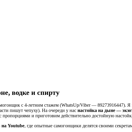
не, водке и спирту
самогонщик с 4-летним стажем (WhatsUp/Viber — 89273916447). 
асти пишут чепуху). На очереди у нас
настойка на дыне — экзо
я с пропорциями и приготовим действительно достойную настойк
о на Youtube
, где опытные самогонщики делятся своими секрета