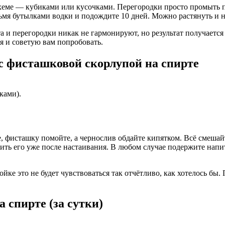
 схеме — кубиками или кусочками. Перегородки просто промыть п
ьмя бутылками водки и подождите 10 дней. Можно растянуть и на
 и перегородки никак не гармонируют, но результат получается 
я и советую вам попробовать.
с фисташковой скорлупой на спирте
ками).
 фисташку помойте, а чернослив обдайте кипятком. Всё смешайт
ить его уже после настаивания. В любом случае подержите напи
ойке это не будет чувствоваться так отчётливо, как хотелось бы.
 спирте (за сутки)