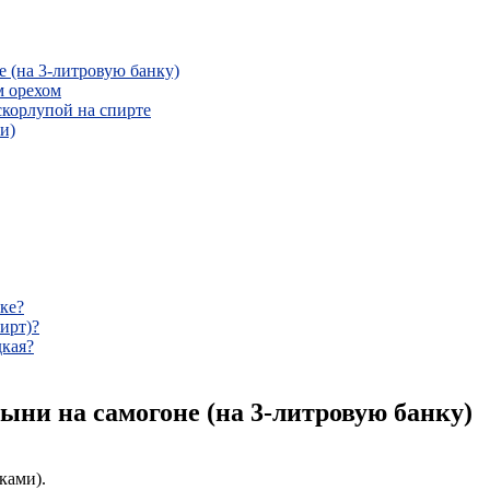
 (на 3-литровую банку)
м орехом
корлупой на спирте
и)
ке?
ирт)?
дкая?
ыни на самогоне (на 3-литровую банку)
ками).