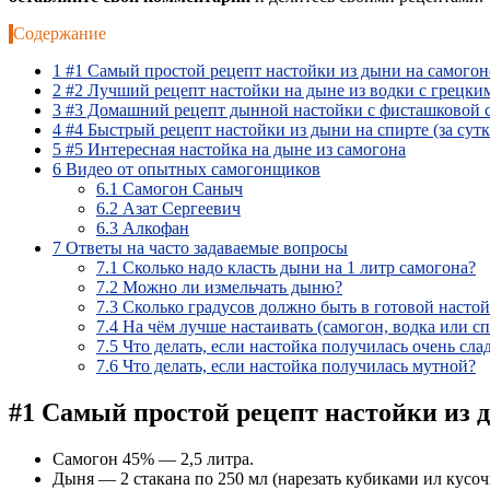
Содержание
1
#1 Самый простой рецепт настойки из дыни на самогоне
2
#2 Лучший рецепт настойки на дыне из водки с грецки
3
#3 Домашний рецепт дынной настойки с фисташковой с
4
#4 Быстрый рецепт настойки из дыни на спирте (за сутк
5
#5 Интересная настойка на дыне из самогона
6
Видео от опытных самогонщиков
6.1
Самогон Саныч
6.2
Азат Сергеевич
6.3
Алкофан
7
Ответы на часто задаваемые вопросы
7.1
Сколько надо класть дыни на 1 литр самогона?
7.2
Можно ли измельчать дыню?
7.3
Сколько градусов должно быть в готовой настой
7.4
На чём лучше настаивать (самогон, водка или сп
7.5
Что делать, если настойка получилась очень сла
7.6
Что делать, если настойка получилась мутной?
#1 Самый простой рецепт настойки из д
Самогон 45% — 2,5 литра.
Дыня — 2 стакана по 250 мл (нарезать кубиками ил кусоч