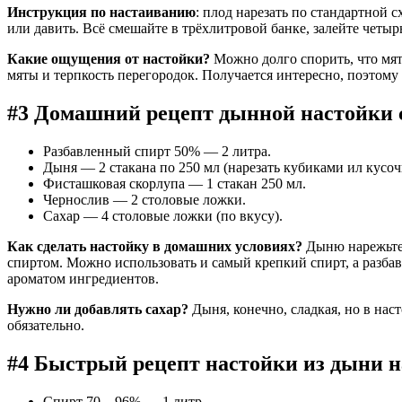
Инструкция по настаиванию
: плод нарезать по стандартной
или давить. Всё смешайте в трёхлитровой банке, залейте четыр
Какие ощущения от настойки?
Можно долго спорить, что мята
мяты и терпкость перегородок. Получается интересно, поэтому 
#3 Домашний рецепт дынной настойки 
Разбавленный спирт 50% — 2 литра.
Дыня — 2 стакана по 250 мл (нарезать кубиками ил кусоч
Фисташковая скорлупа — 1 стакан 250 мл.
Чернослив — 2 столовые ложки.
Сахар — 4 столовые ложки (по вкусу).
Как сделать настойку в домашних условиях?
Дыню нарежьте,
спиртом. Можно использовать и самый крепкий спирт, а разбав
ароматом ингредиентов.
Нужно ли добавлять сахар?
Дыня, конечно, сладкая, но в наст
обязательно.
#4 Быстрый рецепт настойки из дыни на
Спирт 70—96% — 1 литр.