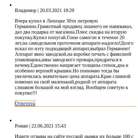
Владимир
| 20.03.2021 18:29
Вчера купил в Липецке 30ти литровую
Германию.Грамотный продавец лишнего не навязывал,
дал два подарка от магазина.Плюс скидка на вторую
покупку.Купил попугай.Гоню самогон в течение 20
лет,на самодельном проточном аппарате-надоело!Долго
искал по нэту подходящий аппарат,выбрал Германию!
Аппарат явно заводской,на коробке печать с фамилией
упаковщика,швы заводского провара,придраться к
нечему.Единственно напрягает толщина стенок,дна и
особенно верхней крышки.Но понимаю тогда бы
увеличилась значительно цена аппарата.Кран сливной
поменял на свой маленький,родной от аппарата
слишком большой на мой взгляд. Вообщем советую к
покупке!!!
Ответить
Роман
| 22.06.2021 15:43
Ищите отзывы на сайте русской дымки их больше 100 с