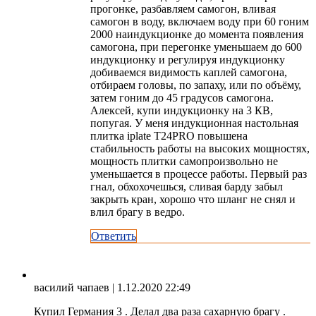
прогонке, разбавляем самогон, вливая
самогон в воду, включаем воду при 60 гоним
2000 наиндукционке до момента появления
самогона, при перегонке уменьшаем до 600
индукционку и регулируя индукционку
добиваемся видимость каплей самогона,
отбираем головы, по запаху, или по объёму,
затем гоним до 45 градусов самогона.
Алексей, купи индукционку на 3 КВ,
попугая. У меня индукционная настольная
плитка iplate T24PRO повышена
стабильность работы на высоких мощностях,
мощность плитки самопроизвольно не
уменьшается в процессе работы. Первый раз
гнал, обхохочешься, сливая барду забыл
закрыть кран, хорошо что шланг не снял и
влил брагу в ведро.
Ответить
василий чапаев
| 1.12.2020 22:49
Купил Германия 3 . Делал два раза сахарную брагу .