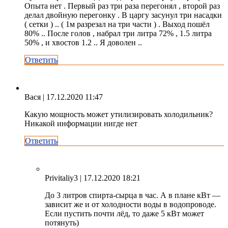
Опыта нет . Первый раз три раза перегонял , второй раз
делал двойную перегонку . В царгу засунул три насадки
( сетки ) .. ( 1м разрезал на три части ) . Выход пошёл
80% .. После голов , набрал три литра 72% , 1.5 литра
50% , и хвостов 1.2 .. Я доволен ..
Ответить
Вася
| 17.12.2020 11:47
Какую мощность может утилизировать холодильник?
Никакой информации нигде нет
Ответить
Privitaliy3
| 17.12.2020 18:21
До 3 литров спирта-сырца в час. А в плане кВт —
зависит же и от холодности воды в водопроводе.
Если пустить почти лёд, то даже 5 кВт может
потянуть)