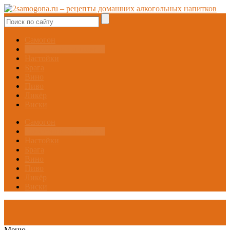
Самогон
Самогонные аппараты
Настойки
Брага
Вино
Пиво
Ликёр
Виски
Самогон
Самогонные аппараты
Настойки
Брага
Вино
Пиво
Ликёр
Виски
Меню