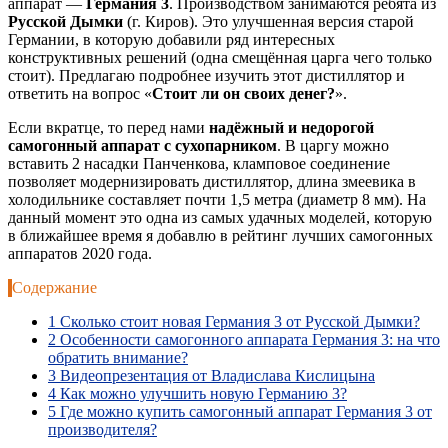
аппарат —
Германия 3
. Производством занимаются ребята из
Русской Дымки
(г. Киров). Это улучшенная версия старой
Германии, в которую добавили ряд интересных
конструктивных решений (одна смещённая царга чего только
стоит). Предлагаю подробнее изучить этот дистиллятор и
ответить на вопрос «
Стоит ли он своих денег?
».
Если вкратце, то перед нами
надёжный и недорогой
самогонный аппарат с сухопарником
. В царгу можно
вставить 2 насадки Панченкова, кламповое соединение
позволяет модернизировать дистиллятор, длина змеевика в
холодильнике составляет почти 1,5 метра (диаметр 8 мм). На
данный момент это одна из самых удачных моделей, которую
в ближайшее время я добавлю в рейтинг лучших самогонных
аппаратов 2020 года.
Содержание
1
Сколько стоит новая Германия 3 от Русской Дымки?
2
Особенности самогонного аппарата Германия 3: на что
обратить внимание?
3
Видеопрезентация от Владислава Кислицына
4
Как можно улучшить новую Германию 3?
5
Где можно купить самогонный аппарат Германия 3 от
производителя?