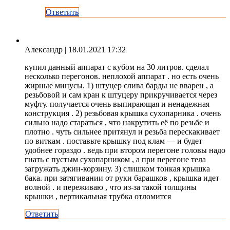
Ответить
Александр
| 18.01.2021 17:32
купил данный аппарат с кубом на 30 литров. сделал
несколько перегонов. неплохой аппарат . но есть очень
жирные минусы. 1) штуцер слива барды не вварен , а
резьбовой и сам кран к штуцеру прикручивается через
муфту. получается очень выпирающая и ненадежная
конструкция . 2) резьбовая крышка сухопарника . очень
сильно надо стараться , что накрутить её по резьбе и
плотно . чуть сильнее притянул и резьба перескакивает
по виткам . поставьте крышку под клам — и будет
удобнее гораздо . ведь при втором перегоне головы надо
гнать с пустым сухопарником , а при перегоне тела
загружать джин-корзину. 3) слишком тонкая крышка
бака. при затягивании от руки барашков , крышка идет
волной . и переживаю , что из-за такой толщины
крышки , вертикальная трубка отломится
Ответить