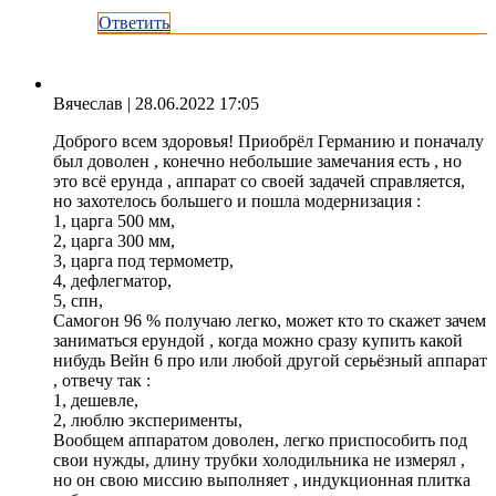
Ответить
Вячеслав
| 28.06.2022 17:05
Доброго всем здоровья! Приобрёл Германию и поначалу
был доволен , конечно небольшие замечания есть , но
это всё ерунда , аппарат со своей задачей справляется,
но захотелось большего и пошла модернизация :
1, царга 500 мм,
2, царга 300 мм,
3, царга под термометр,
4, дефлегматор,
5, спн,
Самогон 96 % получаю легко, может кто то скажет зачем
заниматься ерундой , когда можно сразу купить какой
нибудь Вейн 6 про или любой другой серьёзный аппарат
, отвечу так :
1, дешевле,
2, люблю эксперименты,
Вообщем аппаратом доволен, легко приспособить под
свои нужды, длину трубки холодильника не измерял ,
но он свою миссию выполняет , индукционная плитка