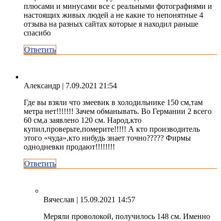
плюсами и минусами все с реальными фотографиями и
настоящих живых людей а не какие то непонятные 4
отзыва на разных сайтах которые я находил раньше
спасибо
Ответить
Александр
| 7.09.2021 21:54
Где вы взяли что змеевик в холодильнике 150 см,там
метра нет!!!!!!! Зачем обманывать. Во Германии 2 всего
60 см,а заявлено 120 см. Народ,кто
купил,проверьте,померите!!!!! А кто производитель
этого «чуда»,кто нибудь знает точно????? Фирмы
однодневки продают!!!!!!!!
Ответить
Вячеслав
| 15.09.2021 14:57
Меряли проволокой, получилось 148 см. Именно