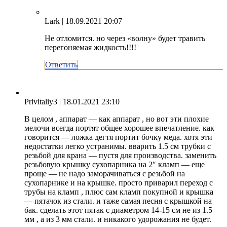
Lark
| 18.09.2021 20:07
Не отломится. но через «волну» будет травить
перегоняемая жидкость!!!!
Ответить
Privitaliy3
| 18.01.2021 23:10
В целом , аппарат — как аппарат , но вот эти плохие​
мелочи всегда портят общее хорошее​ впечатление. как
говорится — ложка дегтя портит бочку меда. хотя эти
недостатки легко устранимы. вварить 1.5 см трубки с
резьбой для крана — пустя для производства. заменить
резьбовую крышку сухопарника на 2″ кламп — еще
проще — не надо заморачиваться с резьбой на
сухопарнике и на крышке. просто приварил переход с
трубы на кламп , плюс сам кламп покупной и крышка
— пятачок из стали. и таже самая песня с крышкой на
бак. сделать этот пятак с диаметром 14-15 см не из 1.5
мм , а из 3 мм стали. и никакого удорожания не будет.