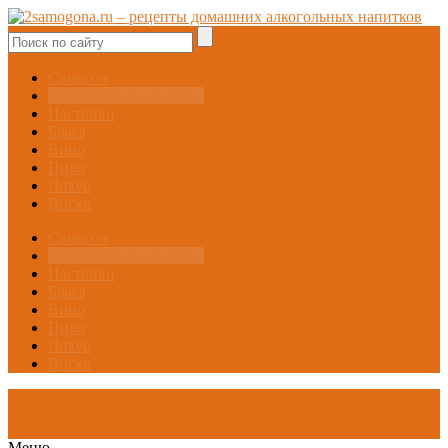
Самогон
Самогонные аппараты
Настойки
Брага
Вино
Пиво
Ликёр
Виски
Самогон
Самогонные аппараты
Настойки
Брага
Вино
Пиво
Ликёр
Виски
Меню