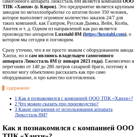
самогонного аппарата Люкссталь 8М является компания
ООО
ТПК «Ханхи» (г. Киров)
. Это предприятие является крупным
заводом по металлообработке со штатом более 350 человек,
которое выполняет огромное количество заказов 24/7 для
таких компаний, как Газпром, Русская Дымка, Вейн, Колба,
Авитек и т. д. Одним из направлений как раз является
производство аппаратов
Luxstahl 8M (
https://luxstahl.com
)
, о
котором мы сегодня и поговорим.
Сразу уточню, что я не просто знаком с оборудованием завода
Ханхи, но и
сам являюсь владельцем самогонного
аппарата Люкссталь 8М (с января 2023 года)
. Ежемесячно я
перегоняю от 140 до 280 литров сахарной браги, поэтому я
вполне могу объективно рассказать как про само
оборудование, и про качество изготовления.
Содержание
1
Как я познакомился с компанией ООО ТПК «Ханхи»?
2
Что можно сказать про производство?
3
Какие ощущения от использования аппарата
Люкссталь 8М?
Как я познакомился с компанией ООО
ТПК «Ханхи»?