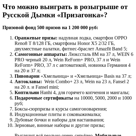
Что можно выиграть в розыгрыше от
Русской Дымки «Призагонка»?
Призовой фонд 500 призов на 1 200 000 руб:
Оранжевые призы:
надувная лодка, смартфон OPPO
Reno8 T 8/128 ГБ, смартфоны Honor X5 2/32 ГБ,
двухместные палатки, фитнес-браслет Amazfit Band 5;
Самогонные аппараты:
Люкссталь 8М на 37 л, WEIN 6
PRO черный 20 л, Wein ReForm+ PRO, 37 л и Wein
ReForm+ PRO, 37 л с автоматикой, новинка Германия 4
на 20 и 37 л;
Пивоварни
«Хмельница» и «Хмельница» Basis на 37 л;
Автоклавы:
Wein Combo+ 23 л, Wein на 23 л, Fansel 2
на 20 л. и Fansel mini;
Коптильни
Hanhi 4, для горячего копчения и мангалы;
Подарочные сертификаты
на 10000, 5000, 2000 и 1000
руб;
Боксы-сюрпризы и курсы самогоноварения;
Индукционные плиты и соковыжималка;
Дубовые бочки и наборы для настаивания;
Зерновые, винные наборы и другие призы;
Выглядит всё реально очень серьёзно.
Мобильные