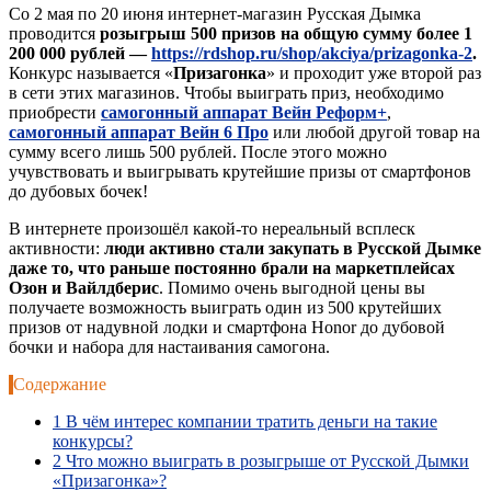
Со 2 мая по 20 июня интернет-магазин Русская Дымка
проводится
розыгрыш 500 призов на общую сумму более 1
200 000 рублей —
https://rdshop.ru/shop/akciya/prizagonka-2
.
Конкурс называется «
Призагонка
» и проходит уже второй раз
в сети этих магазинов. Чтобы выиграть приз, необходимо
приобрести
самогонный аппарат Вейн Реформ+
,
самогонный аппарат Вейн 6 Про
или любой другой товар на
сумму всего лишь 500 рублей. После этого можно
учувствовать и выигрывать крутейшие призы от смартфонов
до дубовых бочек!
В интернете произошёл какой-то нереальный всплеск
активности:
люди активно стали закупать в Русской Дымке
даже то, что раньше постоянно брали на маркетплейсах
Озон и Вайлдберис
. Помимо очень выгодной цены вы
получаете возможность выиграть один из 500 крутейших
призов от надувной лодки и смартфона Honor до дубовой
бочки и набора для настаивания самогона.
Содержание
1
В чём интерес компании тратить деньги на такие
конкурсы?
2
Что можно выиграть в розыгрыше от Русской Дымки
«Призагонка»?