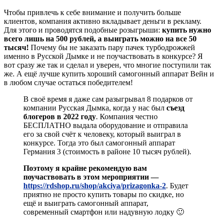
Чтобы привлечь к себе внимание и получить больше
клиентов, компания активно вкладывает деньги в рекламу.
Для этого и проводятся подобные розыгрыши:
купить нужно
всего лишь на 500 рублей, а выиграть можно на все 50
тысяч!
Почему бы не заказать пару пачек турбодрожжей
именно в Русской Дымке и не поучаствовать в конкурсе? Я
вот сразу же так и сделал и уверен, что многие поступили так
же. А ещё лучше купить хороший самогонный аппарат Вейн и
в любом случае остаться победителем!
В своё время я даже сам разыгрывал 8 подарков от
компании Русская Дымка, когда у нас был
съезд
блогеров в 2022 году
. Компания честно
БЕСПЛАТНО выдала оборудование и отправила
его за свой счёт к человеку, который выиграл в
конкурсе. Тогда это был самогонный аппарат
Германия 3 (стоимость в районе 10 тысяч рублей).
Поэтому я крайне рекомендую вам
поучаствовать в этом мероприятии —
https://rdshop.ru/shop/akciya/prizagonka-2
. Будет
приятно не просто купить товары по скидке, но
ещё и выиграть самогонный аппарат,
современный смартфон или надувную лодку 🙂