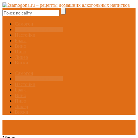
Самогон
Самогонные аппараты
Настойки
Брага
Вино
Пиво
Ликёр
Виски
Самогон
Самогонные аппараты
Настойки
Брага
Вино
Пиво
Ликёр
Виски
Меню