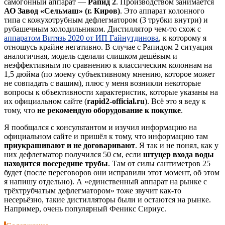
самогонный аппарат —
Рапид 2
. Производством занимается
АО Завод «Сельмаш» (г. Киров)
. Это аппарат колонного
типа с кожухотрубным дефлегматором (3 трубки внутри) и
рубашечным холодильником. Дистиллятор чем-то схож с
аппаратом Витязь 2020 от ИП Гайнутдинова
, к которому я
отношусь крайне негативно. В случае с Рапидом 2 ситуация
аналогичная, модель сделали слишком дешёвым и
неэффективным по сравнению к классическим колоннам на
1,5 дюйма (по моему субъективному мнению, которое может
не совпадать с вашим), плюс у меня возникли некоторые
вопросы к объективности характеристик, которые указаны на
их официальном сайте (
rapid2-official.ru
). Всё это я веду к
тому, что
не рекомендую оборудование к покупке
.
Я пообщался с консультантом и изучил информацию на
официальном сайте и пришёл к тому, что информацию там
приукрашивают и не договаривают
. Я так и не понял, как у
них дефлегматор получился 50 см, если
штуцер входа воды
находится посередине трубы
. Там от силы сантиметров 25
будет (после переговоров они исправили этот момент, об этом
я напишу отдельно). А «единственный аппарат на рынке с
трёхтрубчатым дефлегматором» тоже звучит как-то
несерьёзно, такие дистилляторы были и остаются на рынке.
Например, очень популярный Феникс Сириус.