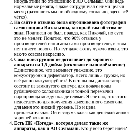
нибудь этика по отношению к АО Сельмаш. Они ведь
нормальные ребята, я даже сотрудничал с ними целый
месяц (разошлись мы по обоюдному согласию, здесь всё
чётко).
На сайте в отзывах была опубликована фотография
самогонщика Витальсона, который сам об этом не
знал
. Подписан он был, правда, как Николай, но сути
это не меняет. Понятно, что 90% отзывов у
производителей написаны сами производители, в этом
нет ничего нового. Но тут даже фотку чужую взяли, это
как-то совсем некрасиво.
Сама конструкция не дотягивает до хорошего
аппарата на 1,5 дюйма (исключительно моё мнение)
.
Единственное, что вызывает уважение, это
кожухотрубный дефлегматор. Всего лишь 3 трубки, но
всё равно кожухотрубник! В остальном дистиллятор
состоит из замкнутого контура для подачи воды,
рубашечного холодильника и тонкой перемычки
паропровода между охладителями. Я считаю, что этого
недостаточно для получения качественного самогона,
для меня это низкий уровень. Но и цена
привлекательная. Он и задумывался как дешёвый аналог
хорошей колонны.
Есть ПК «Погода», которая делает такие же
аппараты, как и АО Сельмаш
. Кто у кого берёт идеи?