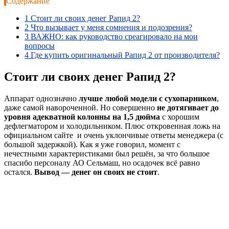
Содержание
1
Стоит ли своих денег Рапид 2?
2
Что вызывает у меня сомнения и подозрения?
3
ВАЖНО: как руководство среагировало на мои
вопросы
4
Где купить оригинальный Рапид 2 от производителя?
Стоит ли своих денег Рапид 2?
Аппарат однозначно
лучше любой модели с сухопарником
,
даже самой навороченной. Но совершенно
не дотягивает до
уровня адекватной колонны на 1,5 дюйма
с хорошим
дефлегматором и холодильником. Плюс откровенная ложь на
официальном сайте и очень уклончивые ответы менеджера (с
большой задержкой). Как я уже говорил, момент с
нечестными характеристиками был решён, за что большое
спасибо персоналу АО Сельмаш, но осадочек всё равно
остался.
Вывод — денег он своих не стоит
.