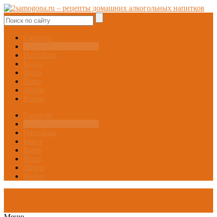
Самогон
Самогонные аппараты
Настойки
Брага
Вино
Пиво
Ликёр
Виски
Самогон
Самогонные аппараты
Настойки
Брага
Вино
Пиво
Ликёр
Виски
Меню