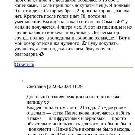
копейками. После пришлось докупаться ещё. Я полный
0 в этом деле. Сахарная брага 2 прогона хороша, запаха
нет. Крепость после голов идёт 78, потом на
уменьшение. Выход 5 кг сахара и итог 5л Сэма в 40* у
меня не получается. 4 литра мах. А вот из пшеницы и из
груши какая то вонючая получилась. Дефлегматор
ерунда полная, а холодильник хорошо охлаждает! Вот и
мой обзор от новичка нулевого! 🙈 Буду докупать,
улучшать, а если подскажите чем, буду ооочень
благодарна 🥀
Ответить
Светлана
| 22.03.2023 11:29
Довольно поздняя реакция на пост, но все же
напишу 🙂
Владею аппаратом с лета 21 года. Из «докупок»
отдельно — сетка Панченкова, получается набить
4 пыжа — для фруктовых и зерновых — просто
обязательно использовать для того, чтобы не было
«вонючести». Ниже 92% никогда не было выхода,
пару раз было 94%, но для этого нужно было