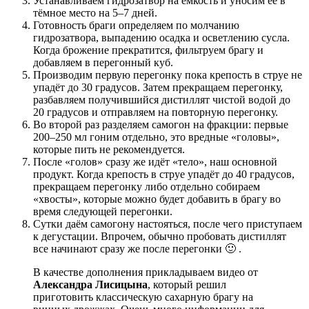
Устанавливаем гидрозатвор на ёмкость и уносим её в
тёмное место на 5–7 дней.
Готовность браги определяем по молчанию
гидрозатвора, выпадению осадка и осветлению сусла.
Когда брожение прекратится, фильтруем брагу и
добавляем в перегонный куб.
Производим первую перегонку пока крепость в струе не
упадёт до 30 градусов. Затем прекращаем перегонку,
разбавляем получившийся дистиллят чистой водой до
20 градусов и отправляем на повторную перегонку.
Во второй раз разделяем самогон на фракции: первые
200–250 мл гоним отдельно, это вредные «головы»,
которые пить не рекомендуется.
После «голов» сразу же идёт «тело», наш основной
продукт. Когда крепость в струе упадёт до 40 градусов,
прекращаем перегонку либо отдельно собираем
«хвосты», которые можно будет добавить в брагу во
время следующей перегонки.
Сутки даём самогону настояться, после чего приступаем
к дегустации. Впрочем, обычно пробовать дистиллят
все начинают сразу же после перегонки 🙂 .
В качестве дополнения прикладываем видео от
Александра Лисицына
, который решил
приготовить классическую сахарную брагу на