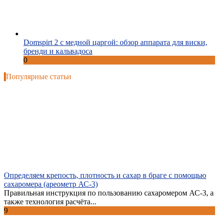
Domspirt 2 с медной царгой: обзор аппарата для виски,
бренди и кальвадоса
0
Популярные статьи
Определяем крепость, плотность и сахар в браге с помощью
сахаромера (ареометр АС-3)
Правильная инструкция по пользованию сахаромером АС-3, а
также технология расчёта...
9