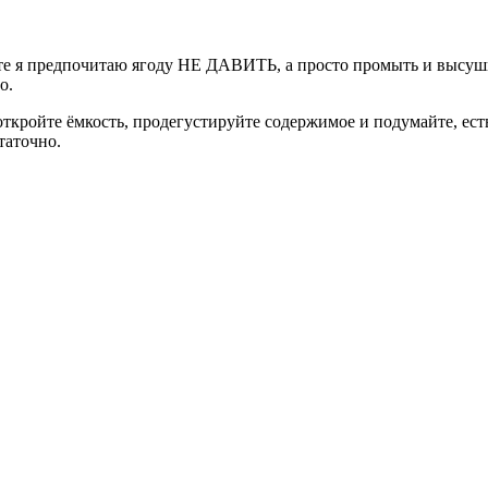
те я предпочитаю ягоду НЕ ДАВИТЬ, а просто промыть и высушит
о.
 откройте ёмкость, продегустируйте содержимое и подумайте, ес
таточно.