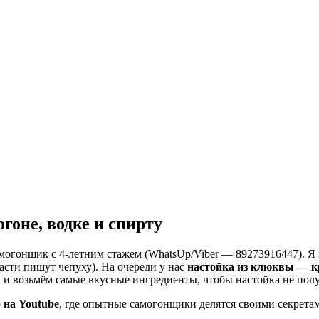
гоне, водке и спирту
самогонщик с 4-летним стажем (WhatsUp/Viber — 89273916447). 
асти пишут чепуху). На очереди у нас
настойка из клюквы — кр
и и возьмём самые вкусные ингредиенты, чтобы настойка не пол
о на Youtube
, где опытные самогонщики делятся своими секрет