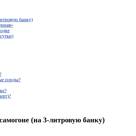
литровую банку)
енная»
водке
сутки)
?
ые плоды?
ке?
ирт)?
самогоне (на 3-литровую банку)