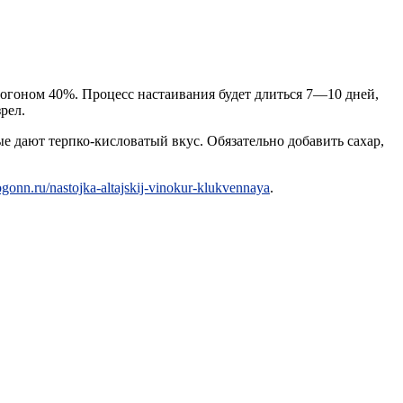
амогоном 40%. Процесс настаивания будет длиться 7—10 дней,
рел.
е дают терпко-кисловатый вкус. Обязательно добавить сахар,
ogonn.ru/nastojka-altajskij-vinokur-klukvennaya
.