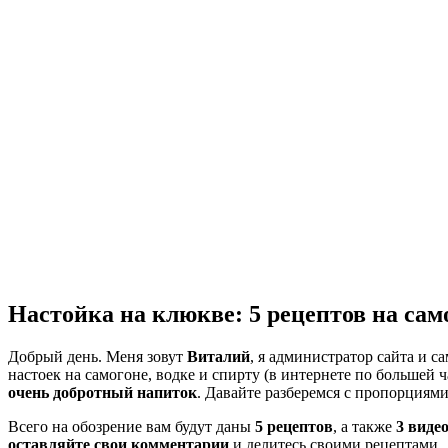
Настойка на клюкве: 5 рецептов на само
Добрый день. Меня зовут
Виталий
, я администратор сайта и 
настоек на самогоне, водке и спирту (в интернете по большей ч
очень добротный напиток
. Давайте разберемся с пропорциям
Всего на обозрение вам будут даны
5 рецептов
, а также
3 виде
оставляйте свои комментарии
и делитесь своими рецептами.