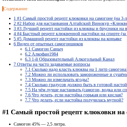
Содержание
1
#1 Самый простой рецепт клюковки на самогоне (на 3-
2
#2 Набор для настаивания Алтайский Винокур «Клюкв
3
#3 Лучший рецепт настойки из клюквы и брусники на 
4
#4 Быстрый рецепт клюквенной настойки на спирте (за 
5
#5 Домашний рецепт настойки из клюквы на коньяке
6
Видео от опытных самогонщиков
6.1
Самогон Саныч
6.2
Алкофан1984
6.3
1-й Образовательный Алкогольный Канал
7
Ответы на часто задаваемые вопросы
7.1
Сколько надо класть клюквы на 1 литр самогона
7.2
Можно ли использовать замороженные и сушён
7.3
Можно ли измельчать ягоды?
7.4
Сколько градусов должно быть в готовой настой
7.5
На чём лучше настаивать (самогон, водка или сп
7.6
Что делать, если настойка горькая или кислая?
7.7
Что делать, если настойка получилась мутной?
#1 Самый простой рецепт клюковки на 
Самогон 45% — 2,5 литра.