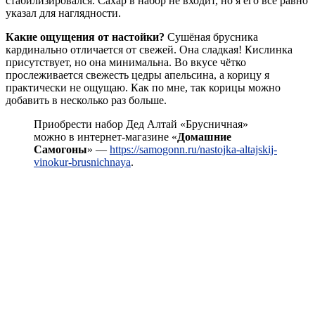
стабилизировался. Сахар в набор не входит, но я его всё равно
указал для наглядности.
Какие ощущения от настойки?
Сушёная брусника
кардинально отличается от свежей. Она сладкая! Кислинка
присутствует, но она минимальна. Во вкусе чётко
прослеживается свежесть цедры апельсина, а корицу я
практически не ощущаю. Как по мне, так корицы можно
добавить в несколько раз больше.
Приобрести набор Дед Алтай «Брусничная»
можно в интернет-магазине «
Домашние
Самогоны
» —
https://samogonn.ru/nastojka-altajskij-
vinokur-brusnichnaya
.