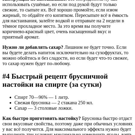
использовать сушёные, но если под рукой будут только
свежие, то сыпьте их. Всё хорошо промойте, если изюм
жирный, то обдайте его кипятком. Пересыпьте всё в ёмкость
для настаивания, залейте водкой и отправьте на 2 недели в
тёмное прохладное место. За это время вы получите
коричнево-красный цвет, очень насыщенный вкус и
приятный аромат.
Нужно ли добавлять сахар?
Лишним не будет точно. Если
вы будете делать напиток исключительно на сухофруктах, то
можно обойтись и без сладости, но если будет что-то свежее,
то сахар нужен будет по-любому.
#4 Быстрый рецепт брусничной
настойки на спирте (за сутки)
Спирт 70—96% — 1 литр.
Свежая брусника — 2 стакана 250 мл.
Сахар — 3 столовые ложки.
Как быстро приготовить настойку?
Брусника быстро отдаст
свои вкусовые свойства, поэтому даже при обычных условиях
у вас всё получится. Для максимального эффекта нужно будет
выполнить три условия: максимально измельчить ягоды, взять