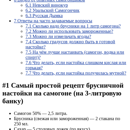
6.1
Невский винокур
6.2
Уральский Самогончик
6.3
Русская Дымка
7
Ответы на часто задаваемые вопросы
7.1
Сколько надо брусники на 1 литр самогона?
7.2
Можно ли использовать замороженные?
7.3
Можно ли измельчать ягоды?
7.4
Сколько градусов должно быть в готовой
настойке?
7.5
На чём лучше настаивать (самогон, водка или
спирт)?
7.6
Что делать, если настойка слишком кислая или
горькая?
7.7
Что делать, если настойка получилась мутной?
#1 Самый простой рецепт брусничной
настойки на самогоне (на 3-литровую
банку)
Самогон 50% — 2,5 литра.
Брусника (свежая или замороженная) — 2 стакана по
250 мл.
Сахар — 5 столовых ложек (по вкусу).