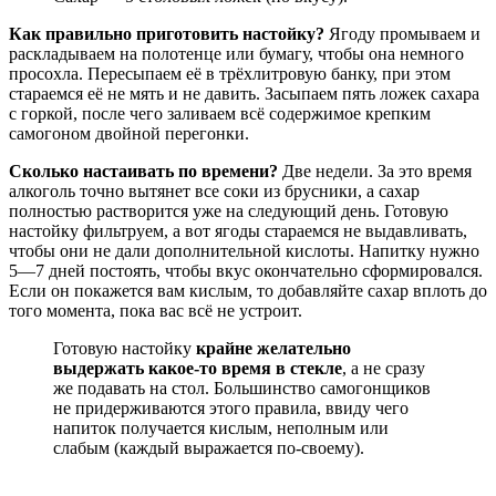
Как правильно приготовить настойку?
Ягоду промываем и
раскладываем на полотенце или бумагу, чтобы она немного
просохла. Пересыпаем её в трёхлитровую банку, при этом
стараемся её не мять и не давить. Засыпаем пять ложек сахара
с горкой, после чего заливаем всё содержимое крепким
самогоном двойной перегонки.
Сколько настаивать по времени?
Две недели. За это время
алкоголь точно вытянет все соки из брусники, а сахар
полностью растворится уже на следующий день. Готовую
настойку фильтруем, а вот ягоды стараемся не выдавливать,
чтобы они не дали дополнительной кислоты. Напитку нужно
5—7 дней постоять, чтобы вкус окончательно сформировался.
Если он покажется вам кислым, то добавляйте сахар вплоть до
того момента, пока вас всё не устроит.
Готовую настойку
крайне желательно
выдержать какое-то время в стекле
, а не сразу
же подавать на стол. Большинство самогонщиков
не придерживаются этого правила, ввиду чего
напиток получается кислым, неполным или
слабым (каждый выражается по-своему).