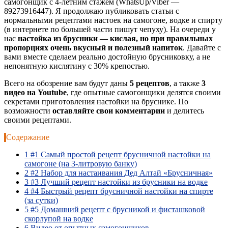
самогонщик с 4-летним стажем (WhatsUp/Viber —
89273916447). Я продолжаю публиковать статьи с
нормальными рецептами настоек на самогоне, водке и спирту
(в интернете по большей части пишут чепуху). На очереди у
нас
настойка из брусники — кислая, но при правильных
пропорциях очень вкусный и полезный напиток
. Давайте с
вами вместе сделаем реально достойную брусниковку, а не
непонятную кислятину с 30% крепостью.
Всего на обозрение вам будут даны
5 рецептов
, а также
3
видео на Youtube
, где опытные самогонщики делятся своими
секретами приготовления настойки на бруснике. По
возможности
оставляйте свои комментарии
и делитесь
своими рецептами.
Содержание
1
#1 Самый простой рецепт брусничной настойки на
самогоне (на 3-литровую банку)
2
#2 Набор для настаивания Дед Алтай «Брусничная»
3
#3 Лучший рецепт настойки из брусники на водке
4
#4 Быстрый рецепт брусничной настойки на спирте
(за сутки)
5
#5 Домашний рецепт с брусникой и фисташковой
скорлупой на водке
6
Видео от опытных самогонщиков