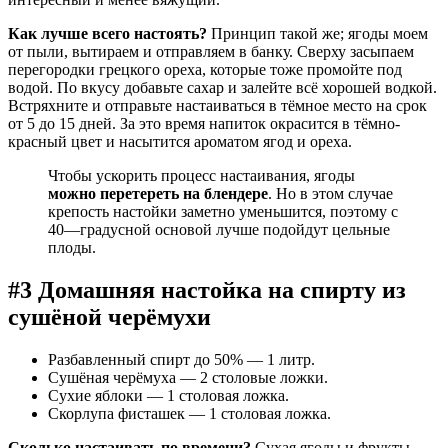
Как лучше всего настоять?
Принцип такой же; ягоды моем
от пыли, вытираем и отправляем в банку. Сверху засыпаем
перегородки грецкого ореха, которые тоже промойте под
водой. По вкусу добавьте сахар и залейте всё хорошей водкой.
Встряхните и отправьте настаиваться в тёмное место на срок
от 5 до 15 дней. За это время напиток окрасится в тёмно-
красный цвет и насытится ароматом ягод и ореха.
Чтобы ускорить процесс настаивания, ягоды
можно перетереть на блендере
. Но в этом случае
крепость настойки заметно уменьшится, поэтому с
40—градусной основой лучше подойдут цельные
плоды.
#3 Домашняя настойка на спирту из
сушёной черёмухи
Разбавленный спирт до 50% — 1 литр.
Сушёная черёмуха — 2 столовые ложки.
Сухие яблоки — 1 столовая ложка.
Скорлупа фисташек — 1 столовая ложка.
Сколько настаивать по времени?
Сухая ягоды и фрукты