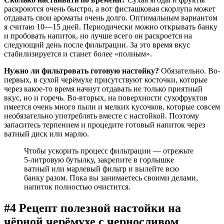
раскроются очень быстро, а вот фисташковая скорлупа может
отдавать свои ароматы очень долго. Оптимальным вариантом
я считаю 10—15 дней. Периодически можно открывать банку
и пробовать напиток, но лучше всего он раскроется на
следующий день после фильтрации. За это время вкус
стабилизируется и станет более «полным».
Нужно ли фильтровать готовую настойку?
Обязательно. Во-
первых, в сухой черёмухе присутствуют косточки, которые
через какое-то время начнут отдавать не только приятный
вкус, но и горечь. Во-вторых, на поверхности сухофруктов
имеется очень много пыли и мелких кусочков, которые совсем
необязательно употреблять вместе с настойкой. Поэтому
запаситесь терпением и процедите готовый напиток через
ватный диск или марлю.
Чтобы ускорить процесс фильтрации — отрежьте
5-литровую бутылку, закрепите в горлышке
ватный или марлевый фильтр и вылейте всю
банку разом. Пока вы занимаетесь своими делами,
напиток полностью очистится.
#4 Рецепт полезной настойки на
чёрной черёмухе с черносливом