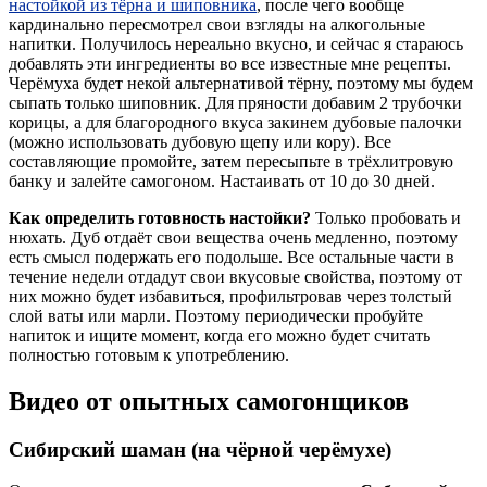
настойкой из тёрна и шиповника
, после чего вообще
кардинально пересмотрел свои взгляды на алкогольные
напитки. Получилось нереально вкусно, и сейчас я стараюсь
добавлять эти ингредиенты во все известные мне рецепты.
Черёмуха будет некой альтернативой тёрну, поэтому мы будем
сыпать только шиповник. Для пряности добавим 2 трубочки
корицы, а для благородного вкуса закинем дубовые палочки
(можно использовать дубовую щепу или кору). Все
составляющие промойте, затем пересыпьте в трёхлитровую
банку и залейте самогоном. Настаивать от 10 до 30 дней.
Как определить готовность настойки?
Только пробовать и
нюхать. Дуб отдаёт свои вещества очень медленно, поэтому
есть смысл подержать его подольше. Все остальные части в
течение недели отдадут свои вкусовые свойства, поэтому от
них можно будет избавиться, профильтровав через толстый
слой ваты или марли. Поэтому периодически пробуйте
напиток и ищите момент, когда его можно будет считать
полностью готовым к употреблению.
Видео от опытных самогонщиков
Сибирский шаман (на чёрной черёмухе)