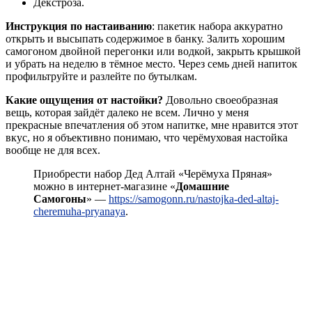
Декстроза.
Инструкция по настаиванию
: пакетик набора аккуратно
открыть и высыпать содержимое в банку. Залить хорошим
самогоном двойной перегонки или водкой, закрыть крышкой
и убрать на неделю в тёмное место. Через семь дней напиток
профильтруйте и разлейте по бутылкам.
Какие ощущения от настойки?
Довольно своеобразная
вещь, которая зайдёт далеко не всем. Лично у меня
прекрасные впечатления об этом напитке, мне нравится этот
вкус, но я объективно понимаю, что черёмуховая настойка
вообще не для всех.
Приобрести набор Дед Алтай «Черёмуха Пряная»
можно в интернет-магазине «
Домашние
Самогоны
» —
https://samogonn.ru/nastojka-ded-altaj-
cheremuha-pryanaya
.