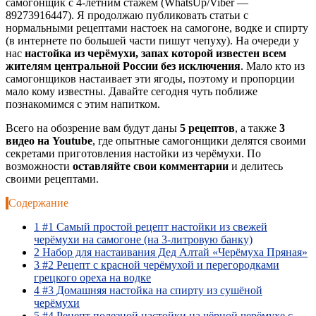
самогонщик с 4-летним стажем (WhatsUp/Viber —
89273916447). Я продолжаю публиковать статьи с
нормальными рецептами настоек на самогоне, водке и спирту
(в интернете по большей части пишут чепуху). На очереди у
нас
настойка из черёмухи, запах которой известен всем
жителям центральной России без исключения
. Мало кто из
самогонщиков настаивает эти ягоды, поэтому и пропорции
мало кому известны. Давайте сегодня чуть поближе
познакомимся с этим напитком.
Всего на обозрение вам будут даны
5 рецептов
, а также
3
видео на Youtube
, где опытные самогонщики делятся своими
секретами приготовления настойки из черёмухи. По
возможности
оставляйте свои комментарии
и делитесь
своими рецептами.
Содержание
1
#1 Самый простой рецепт настойки из свежей
черёмухи на самогоне (на 3-литровую банку)
2
Набор для настаивания Дед Алтай «Черёмуха Пряная»
3
#2 Рецепт с красной черёмухой и перегородками
грецкого ореха на водке
4
#3 Домашняя настойка на спирту из сушёной
черёмухи
5
#4 Рецепт полезной настойки на чёрной черёмухе с