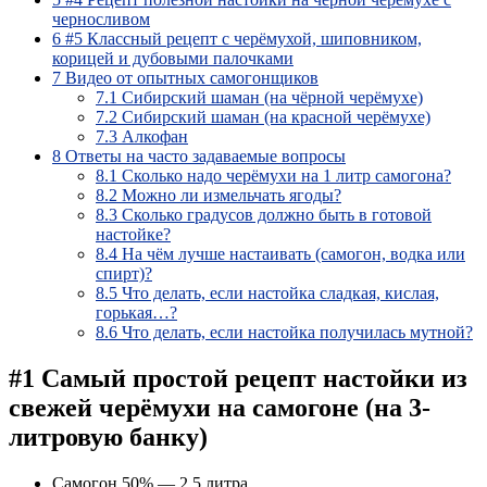
черносливом
6
#5 Классный рецепт с черёмухой, шиповником,
корицей и дубовыми палочками
7
Видео от опытных самогонщиков
7.1
Сибирский шаман (на чёрной черёмухе)
7.2
Сибирский шаман (на красной черёмухе)
7.3
Алкофан
8
Ответы на часто задаваемые вопросы
8.1
Сколько надо черёмухи на 1 литр самогона?
8.2
Можно ли измельчать ягоды?
8.3
Сколько градусов должно быть в готовой
настойке?
8.4
На чём лучше настаивать (самогон, водка или
спирт)?
8.5
Что делать, если настойка сладкая, кислая,
горькая…?
8.6
Что делать, если настойка получилась мутной?
#1 Самый простой рецепт настойки из
свежей черёмухи на самогоне (на 3-
литровую банку)
Самогон 50% — 2,5 литра.