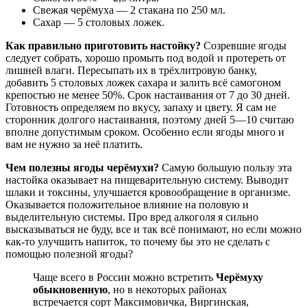
Свежая черёмуха — 2 стакана по 250 мл.
Сахар — 5 столовых ложек.
Как правильно приготовить настойку?
Созревшие ягоды
следует собрать, хорошо промыть под водой и протереть от
лишней влаги. Пересыпать их в трёхлитровую банку,
добавить 5 столовых ложек сахара и залить всё самогоном
крепостью не менее 50%. Срок настаивания от 7 до 30 дней.
Готовность определяем по вкусу, запаху и цвету. Я сам не
сторонник долгого настаивания, поэтому дней 5—10 считаю
вполне допустимым сроком. Особенно если ягоды много и
вам не нужно за неё платить.
Чем полезны ягоды черёмухи?
Самую большую пользу эта
настойка оказывает на пищеварительную систему. Выводит
шлаки и токсины, улучшается кровообращение в организме.
Оказывается положительное влияние на половую и
выделительную системы. Про вред алкоголя я сильно
высказываться не буду, все и так всё понимают, но если можно
как-то улучшить напиток, то почему бы это не сделать с
помощью полезной ягоды?
Чаще всего в России можно встретить
Черёмуху
обыкновенную
, но в некоторых районах
встречается сорт Максимовичка, Виргинская,