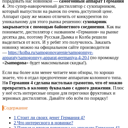
порадовать нас новинкой —
самогонный аппарат Германия
4
. Это супер-навороченный дистиллятор с сухопарником,
который выпустили на рынок по очень доступной цене.
Аппарат сразу же можно отличить от конкурентов по
уникальному для этого рынка решению:
сухопарник
закрывается с помощью байонетного соединения
. Как вы
понимаете, дистиллятор с названием «Германия» на рынке
десятка два, поэтому Русская Дымка и Колба решили
выделиться от всех. И у ребят это получилось. Заказать
новинку можно на официальном сайте производителя
—
https://kolba.ru/samogonovarenie/samogonnye-
apparaty/samogonnyy-apparat-germaniya-4-20-l
(по промокоду
«
2samogona
» будет максимальная скидка!).
Если вы более или менее читаете мои обзоры, то хорошо
знаете, что я отдал предпочтение аппаратам колонного типа.
Н
о Германия 4 сделана настолько грамотно, что её можно
превратить в колонну буквально с одного движения
. Плюс
у неё есть интересные опции для перегонки фруктовых и
зерновых дистиллятов. Давайте обо всём по порядку!
Содержание
1
Стоит ли своих денег Германия 4?
2
Что интересного в новинке?
3
Первая и вторая перегонка на аппарате Германия 4?