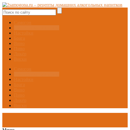
Самогон
Самогонные аппараты
Настойки
Брага
Вино
Пиво
Ликёр
Виски
Самогон
Самогонные аппараты
Настойки
Брага
Вино
Пиво
Ликёр
Виски
Меню