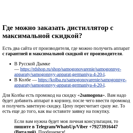
Где можно заказать дистиллятор с
максимальной скидкой?
Есть два сайта от производителя, где можно получить аппарат
с гарантией и максимальной скидкой от производителя
.
В Русской Дымке
—
https://rdshop.ru/shop/samogonovarenie/samogonnye-
apparaty/samogonnyy-apparat-germaniya-4-20-l
.
В Колбе —
https://kolba.ru/samogonovarenie/samogonnye-
apparaty/samogonnyy-apparat-germaniya-4-20-l
.
Для Колбы есть промокод на скидку «
2samogona
». Вам надо
будет добавить аппарат в корзину, после чего ввести промокод
и получить заветную скидку. Цену пересчитает сразу же. То
есть еще до того, как вы оставите заявку на покупку.
Если вам нужна будет моя личная консультация, то
пишите в Telegram/WhatsUp/Viber +79273916447
(Виталий)
. Пообщаемся!