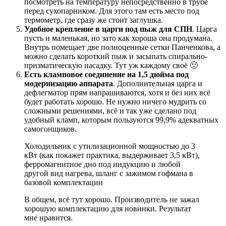
посмотреть на температуру непосредственно в трубе
перед сухопарником. Для этого там есть место под
термометр, где сразу же стоит заглушка.
Удобное крепление в царги под пыж для СПН
. Царга
пусть и маленькая, но зато как хороша она продумана.
Внутрь помещает две полноценные сетки Панченкова, а
можно сделать короткий пыж и засыпать спирально-
призматическую насадку. Тут уж каждому своё 🙂
Есть кламповое соединение на 1,5 дюйма под
модернизацию аппарата
. Дополнительная царга и
дефлегматор прям напрашиваются, хотя и без них всё
будет работать хорошо. Не нужно ничего мудрить со
сложными решениями, всё и так уже сделано под
удобный кламп, которым пользуются 99,9% адекватных
самогонщиков.
Холодильник с утилизационной мощностью до 3
кВт (как покажет практика, выдерживает 3,5 кВт),
ферромагнитное дно под индукцию и любой
другой вид нагрева, шланг с зажимом гофмана в
базовой комплектации
В общем, всё тут хорошо. Производитель не зажал
хорошую комплектацию для новинки. Результат
мне нравится.