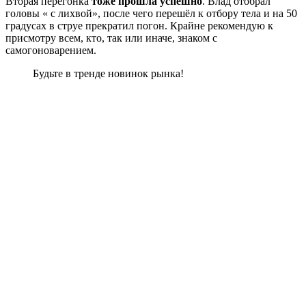
Вторая перегонка
тоже прошла успешно
. Влад отобрал
головы « с лихвой», после чего перешёл к отбору тела и на 50
градусах в струе прекратил погон. Крайне рекомендую к
присмотру всем, кто, так или иначе, знаком с
самогоноварением.
Будьте в тренде новинок рынка!