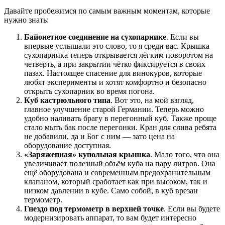
Давайте пробежимся по самым важным моментам, которые
нужно знать:
Байонетное соединение на сухопарнике
. Если вы
впервые услышали это слово, то я среди вас. Крышка
сухопарника теперь открывается лёгким поворотом на
четверть, а при закрытии чётко фиксируется в своих
пазах. Настоящее спасение для винокуров, которые
любят эксперименты и хотят комфортно и безопасно
открыть сухопарник во время погона.
Куб кастрюльного типа
. Вот это, на мой взгляд,
главное улучшение старой Германии. Теперь можно
удобно наливать брагу в перегонный куб. Также проще
стало мыть бак после перегонки. Кран для слива ребята
не добавили, да и Бог с ним — зато цена на
оборудование доступная.
«Заряженная» купольная крышка
. Мало того, что она
увеличивает полезный объём куба на пару литров. Она
ещё оборудована и современным предохранительным
клапаном, который сработает как при высоком, так и
низком давлении в кубе. Само собой, в куб врезан
термометр.
Гнездо под термометр в верхней точке
. Если вы будете
модернизировать аппарат, то вам будет интересно