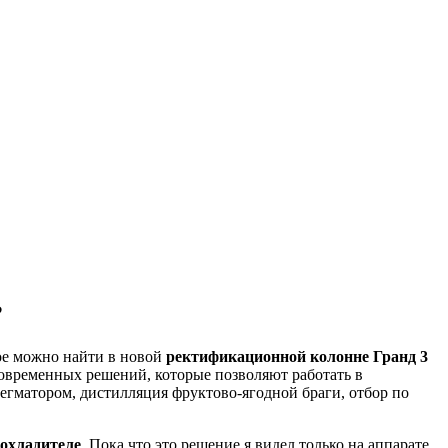
?
ное можно найти в новой
ректификационной колонне Гранд 3
 современных решений, которые позволяют работать в
легматором, дистилляция фруктово-ягодной браги, отбор по
оохладителе
. Пока что это решение я видел только на аппарате