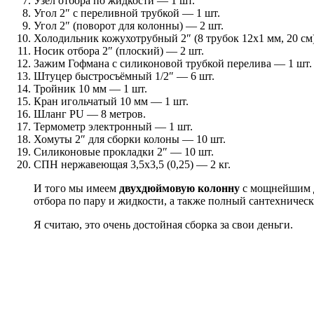
Узел отбора по жидкости — 1 шт.
Угол 2″ с переливной трубкой — 1 шт.
Угол 2″ (поворот для колонны) — 2 шт.
Холодильник кожухотрубный 2″ (8 трубок 12х1 мм, 20 см
Носик отбора 2″ (плоский) — 2 шт.
Зажим Гофмана с силиконовой трубкой перелива — 1 шт.
Штуцер быстросъёмный 1/2″ — 6 шт.
Тройник 10 мм — 1 шт.
Кран игольчатый 10 мм — 1 шт.
Шланг PU — 8 метров.
Термометр электронный — 1 шт.
Хомуты 2″ для сборки колоны — 10 шт.
Силиконовые прокладки 2″ — 10 шт.
СПН нержавеющая 3,5х3,5 (0,25) — 2 кг.
И того мы имеем
двухдюймовую колонну
с мощнейшим д
отбора по пару и жидкости, а также полный сантехничес
Я считаю, это очень достойная сборка за свои деньги.