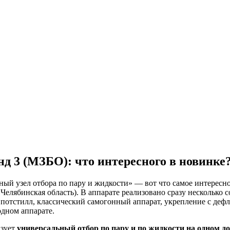
 3 (МЗБО): что интересного в новинке
ный узел отбора по пару и жидкости» — вот что самое интерес
Челябинская область). В аппарате реализовано сразу несколько
: потстилл, классический самогонный аппарат, укрепление с деф
одном аппарате.
изует
универсальный отбор по пару и по жидкости на одном д