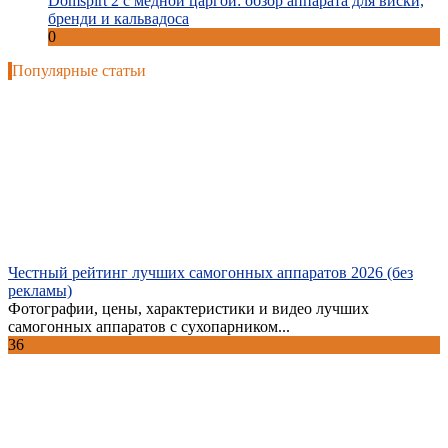
Domspirt 2 с медной царгой: обзор аппарата для виски,
бренди и кальвадоса
0
Популярные статьи
Честный рейтинг лучших самогонных аппаратов 2026 (без
рекламы)
Фотографии, цены, характеристики и видео лучших
самогонных аппаратов с сухопарником...
36