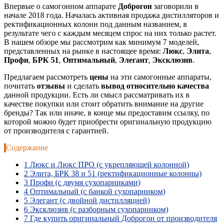
Впервые о самогонном аппарате
Доброгон
заговорили в
начале 2018 года. Началась активная продажа дистилляторов и
ректификационных колонн под данным названием, в
результате чего с каждым месяцем спрос на них только растет.
В нашем обзоре мы рассмотрим как минимум 7 моделей,
представленных на рынке в настоящее время:
Люкс
,
Элита
,
Профи
,
БРК 51
,
Оптимальный
,
Элегант
,
Эксклюзив
.
Предлагаем рассмотреть
цены
на эти самогонные аппараты,
почитать
отзывы
и сделать
вывод относительно качества
данной продукции. Есть ли смысл рассматривать их в
качестве покупки или стоит обратить внимание на другие
бренды? Так или иначе, в конце мы предоставим ссылку, по
которой можно будет приобрести оригинальную продукцию
от производителя с гарантией.
Содержание
1
Люкс и Люкс ПРО (с укрепляющей колонной)
2
Элита, БРК 38 и 51 (ректификационные колонны)
3
Профи (с двумя сухопарниками)
4
Оптимальный (с банкой сухопарником)
5
Элегант (с двойной дистилляцией)
6
Эксклюзив (с разборным сухопарником)
7
Где купить оригинальный Доброгон от производителя