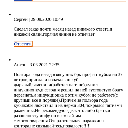
Сергей
| 29.08.2020 10:49
Сделал заказ почти месяц назад никакого ответа,и
никакой связи.горячая линия не отвечает
Ответить
Антон
| 3.03.2021 22:35
Полтора года назад взял у них брк профи с кубом на 37
литров,прислали изначально куб
дырявый,заменили(работал на тэне),купил
индукционку,и сегодня решил на ней густоватую брагу
перегнать,а индукционка с этим кубом не работает(с
другими все в порядке).Причем за польора года
куб,якобы люкстайл и из нержи 304,покрылся пятнами
ржавчины.Не рекомендую здесь что либо брать,и
разошлю эту инфу по всем сайтам
самогоноварения.Отвратительная шаражкина
контора,не связывайтесь,пожалеете!!!!!