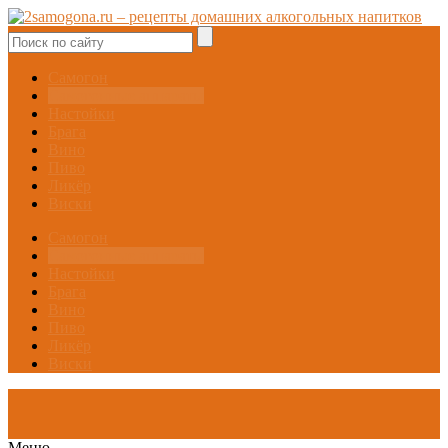
Самогон
Самогонные аппараты
Настойки
Брага
Вино
Пиво
Ликёр
Виски
Самогон
Самогонные аппараты
Настойки
Брага
Вино
Пиво
Ликёр
Виски
Меню