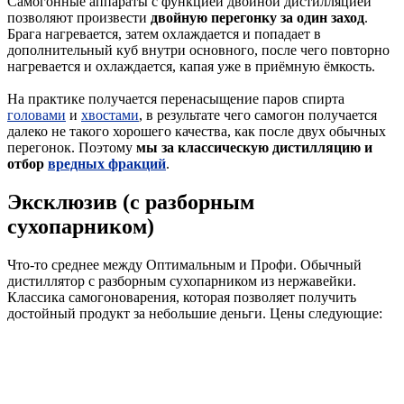
Самогонные аппараты с функцией двойной дистилляцией
позволяют произвести
двойную перегонку за один заход
.
Брага нагревается, затем охлаждается и попадает в
дополнительный куб внутри основного, после чего повторно
нагревается и охлаждается, капая уже в приёмную ёмкость.
На практике получается перенасыщение паров спирта
головами
и
хвостами
, в результате чего самогон получается
далеко не такого хорошего качества, как после двух обычных
перегонок. Поэтому
мы за классическую дистилляцию и
отбор
вредных фракций
.
Эксклюзив (с разборным
сухопарником)
Что-то среднее между Оптимальным и Профи. Обычный
дистиллятор с разборным сухопарником из нержавейки.
Классика самогоноварения, которая позволяет получить
достойный продукт за небольшие деньги. Цены следующие: