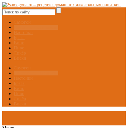
Самогон
Самогонные аппараты
Настойки
Брага
Вино
Пиво
Ликёр
Виски
Самогон
Самогонные аппараты
Настойки
Брага
Вино
Пиво
Ликёр
Виски
Меню