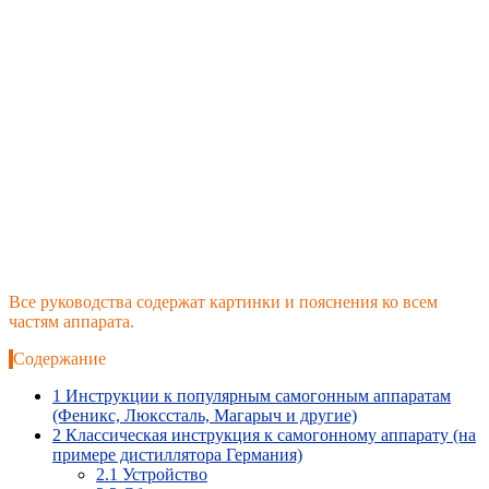
Все руководства содержат картинки и пояснения ко всем
частям аппарата.
Содержание
1
Инструкции к популярным самогонным аппаратам
(Феникс, Люкссталь, Магарыч и другие)
2
Классическая инструкция к самогонному аппарату (на
примере дистиллятора Германия)
2.1
Устройство