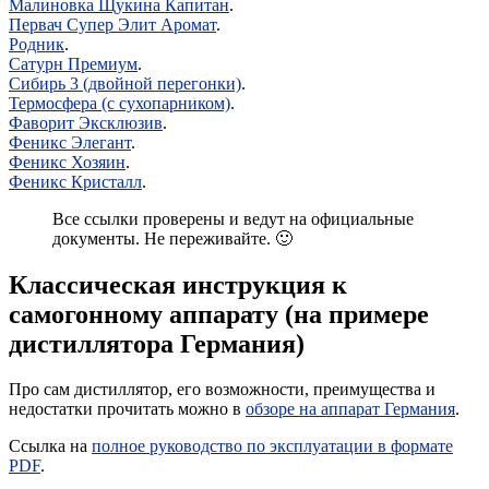
Малиновка Щукина Капитан
.
Первач Супер Элит Аромат
.
Родник
.
Сатурн Премиум
.
Сибирь 3 (двойной перегонки)
.
Термосфера (с сухопарником)
.
Фаворит Эксклюзив
.
Феникс Элегант
.
Феникс Хозяин
.
Феникс Кристалл
.
Все ссылки проверены и ведут на официальные
документы. Не переживайте. 🙂
Классическая инструкция к
самогонному аппарату (на примере
дистиллятора Германия)
Про сам дистиллятор, его возможности, преимущества и
недостатки прочитать можно в
обзоре на аппарат Германия
.
Ссылка на
полное руководство по эксплуатации в формате
PDF
.