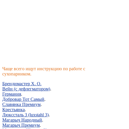
Чаще всего ищут инструкцию по работе с
сухопарником.
Брендимастер Х. О.
Вейн (с дефлегматором)
.
Германия
.
Добровар Тот Самый
.
Славянка Премиум
.
Крестьянка
.
Люкссталь 3 (luxstahl 3)
.
Магарыч Народный
.
Магарыч Премиум
.