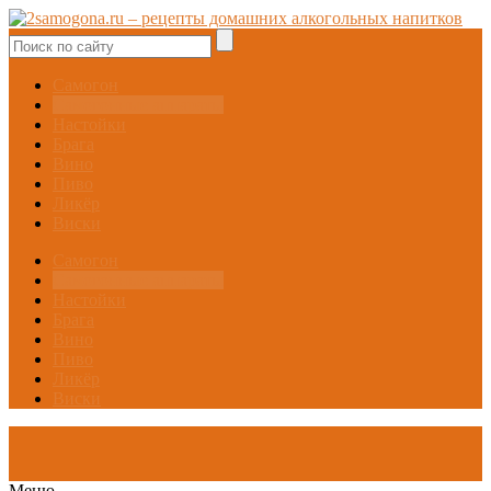
Самогон
Самогонные аппараты
Настойки
Брага
Вино
Пиво
Ликёр
Виски
Самогон
Самогонные аппараты
Настойки
Брага
Вино
Пиво
Ликёр
Виски
Меню