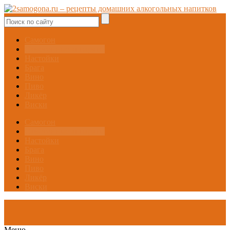
Самогон
Самогонные аппараты
Настойки
Брага
Вино
Пиво
Ликёр
Виски
Самогон
Самогонные аппараты
Настойки
Брага
Вино
Пиво
Ликёр
Виски
Меню