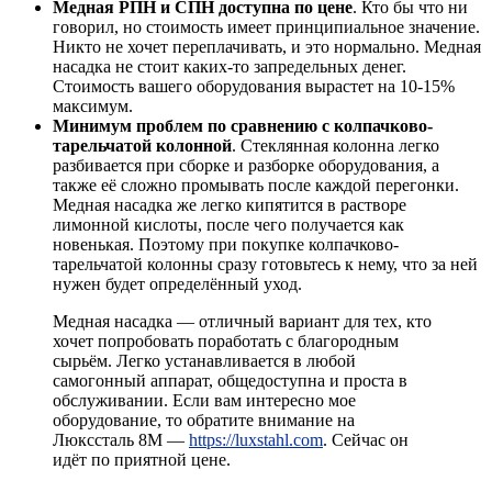
Медная РПН и СПН доступна по цене
. Кто бы что ни
говорил, но стоимость имеет принципиальное значение.
Никто не хочет переплачивать, и это нормально. Медная
насадка не стоит каких-то запредельных денег.
Стоимость вашего оборудования вырастет на 10-15%
максимум.
Минимум проблем по сравнению с колпачково-
тарельчатой колонной
. Стеклянная колонна легко
разбивается при сборке и разборке оборудования, а
также её сложно промывать после каждой перегонки.
Медная насадка же легко кипятится в растворе
лимонной кислоты, после чего получается как
новенькая. Поэтому при покупке колпачково-
тарельчатой колонны сразу готовьтесь к нему, что за ней
нужен будет определённый уход.
Медная насадка — отличный вариант для тех, кто
хочет попробовать поработать с благородным
сырьём. Легко устанавливается в любой
самогонный аппарат, общедоступна и проста в
обслуживании. Если вам интересно мое
оборудование, то обратите внимание на
Люкссталь 8М —
https://luxstahl.com
. Сейчас он
идёт по приятной цене.