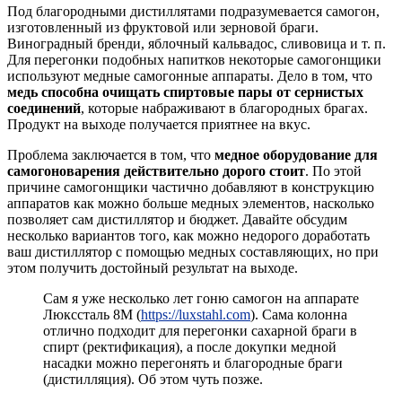
Под благородными дистиллятами подразумевается самогон,
изготовленный из фруктовой или зерновой браги.
Виноградный бренди, яблочный кальвадос, сливовица и т. п.
Для перегонки подобных напитков некоторые самогонщики
используют медные самогонные аппараты. Дело в том, что
медь способна очищать спиртовые пары от сернистых
соединений
, которые набраживают в благородных брагах.
Продукт на выходе получается приятнее на вкус.
Проблема заключается в том, что
медное оборудование для
самогоноварения действительно дорого стоит
. По этой
причине самогонщики частично добавляют в конструкцию
аппаратов как можно больше медных элементов, насколько
позволяет сам дистиллятор и бюджет. Давайте обсудим
несколько вариантов того, как можно недорого доработать
ваш дистиллятор с помощью медных составляющих, но при
этом получить достойный результат на выходе.
Сам я уже несколько лет гоню самогон на аппарате
Люкссталь 8М (
https://luxstahl.com
). Сама колонна
отлично подходит для перегонки сахарной браги в
спирт (ректификация), а после докупки медной
насадки можно перегонять и благородные браги
(дистилляция). Об этом чуть позже.