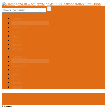
Самогон
Самогонные аппараты
Настойки
Брага
Вино
Пиво
Ликёр
Виски
Самогон
Самогонные аппараты
Настойки
Брага
Вино
Пиво
Ликёр
Виски
Меню