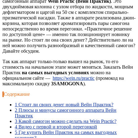
самогонный аппарат
Wein Practic (Вейн Практик)
. Это
двухдюймовая колонна с узлом отбора по жидкости, мощным
дефлегматором и царгой на 50 см с комплектом спирально-
призматической насадки. Также в аппарате реализована джин-
корзина, которая позволяет ароматизировать пары самогона
непосредственно во время перегонки. «Практичное решение
по доступной цене» — именно так позиционирует новинку
на рынке. Но стоит ли она своих денег? Действительно ли на
ней можно получить разнообразный и качественный самогон?
Давайте обсудим.
Так как аппарат только-только вышел на рынок, то его
стоимость на начальном этапе может меняться. Заказать Вейн
Практик
на самых выгодных условиях
можно на
официальном сайте —
https://wein.ru/practic
(промокод на
максимальную скидку
3SAMOGONA
).
Содержание
1
Стоит ли своих денег новый Вейн Практик?
2
Плюсы и минусы самогонного аппарата Вейн
Практик
3
Какой самогон можно сделать на Wein Practic?
4
Видео с первой и второй перегонкой
5
Где купить Вейн Практик на самых выгодных
условиях?