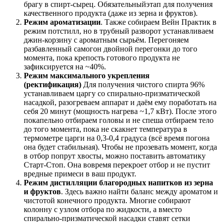
брагу в спирт-сырец. Обязательныйэтап для получения
качественного продукта (даже из зерна и фруктов).
Режим ароматизации
. Также собираем Вейн Практик в
режим потстилл, но в трубный разворот устанавливаем
джин-корзину с ароматным сырьём. Перегоняем
разбавленный самогон двойной перегонки до того
момента, пока крепость готового продукта не
зафиксируется на ~40%.
Режим максимального укрепления
(ректификация)
Для получения чистого спирта 96%
устанавливаем царгу со спирально-призматической
насадкой, разогреваем аппарат и даём ему поработать на
себя 20 минут (мощность нагрева ~1,7 кВт). После этого
покапельно отбираем головы и не спеша отбираем тело
до того момента, пока не скакнет температура в
термометре царги на 0,3-0,4 градуса (всё время погона
она будет стабильная). Чтобы не прозевать момент, когда
в отбор попрут хвосты, можно поставить автоматику
Старт-Стоп. Она вовремя перекроет отбор и не пустит
вредные примеси в ваш продукт.
Режим дистилляции благородных напитков из зерна
и фруктов
. Здесь важно найти баланс между ароматом и
чистотой конечного продукта. Многие собирают
колонну с узлом отбора по жидкости, а вместо
спирально-призматической насадки ставят сетки