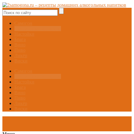
Самогон
Самогонные аппараты
Настойки
Брага
Вино
Пиво
Ликёр
Виски
Самогон
Самогонные аппараты
Настойки
Брага
Вино
Пиво
Ликёр
Виски
Меню