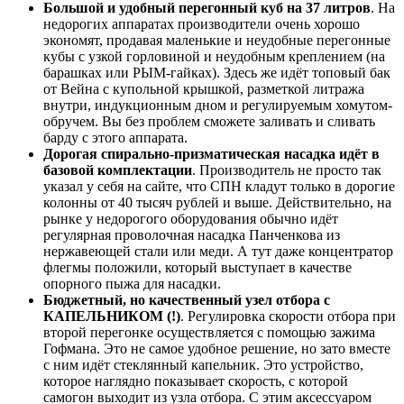
Большой и удобный перегонный куб на 37 литров
. На
недорогих аппаратах производители очень хорошо
экономят, продавая маленькие и неудобные перегонные
кубы с узкой горловиной и неудобным креплением (на
барашках или РЫМ-гайках). Здесь же идёт топовый бак
от Вейна с купольной крышкой, разметкой литража
внутри, индукционным дном и регулируемым хомутом-
обручем. Вы без проблем сможете заливать и сливать
барду с этого аппарата.
Дорогая спирально-призматическая насадка идёт в
базовой комплектации
. Производитель не просто так
указал у себя на сайте, что СПН кладут только в дорогие
колонны от 40 тысяч рублей и выше. Действительно, на
рынке у недорогого оборудования обычно идёт
регулярная проволочная насадка Панченкова из
нержавеющей стали или меди. А тут даже концентратор
флегмы положили, который выступает в качестве
опорного пыжа для насадки.
Бюджетный, но качественный узел отбора с
КАПЕЛЬНИКОМ (!)
. Регулировка скорости отбора при
второй перегонке осуществляется с помощью зажима
Гофмана. Это не самое удобное решение, но зато вместе
с ним идёт стеклянный капельник. Это устройство,
которое наглядно показывает скорость, с которой
самогон выходит из узла отбора. С этим аксессуаром