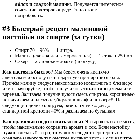
яблок и сладкой малины
. Получается интересное
сочетание, которое определённо стоит
попробовать.
#3 Быстрый рецепт малиновой
настойки на спирте (за сутки)
Спирт 70—96% — 1 литра.
Малина (свежая или замороженная) — 1 стакан 250 мл.
Сахар — 2 столовые ложки (по вкусу).
Как настоять быстро?
Мы берём очень крепкую
алкогольную основу и стандартную пропорцию ягоды.
Причём малину следует максимально измельчить в блендере
или на мясорубке, чтобы получилось что-то типо джема или
варенья. Заливаем получившуюся смесь спиртом, хорошенько
встряхиваем и на сутки убираем в шкаф или погреб. На
следующий день фильтруем, разводим её водой до
стандартной крепости 40% и разливаем по бутылкам.
Как правильно подготовить ягоды?
Я стараюсь их не мыть,
чтобы максимально сохранить аромат и сок. Если настойку
нужно сделать быстро, то малину следует перетереть на
блендере (алкоголь так быстрее вытянет вкус). Если напиток