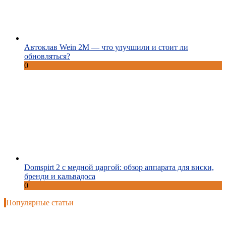
Автоклав Wein 2M — что улучшили и стоит ли
обновляться?
0
Domspirt 2 с медной царгой: обзор аппарата для виски,
бренди и кальвадоса
0
Популярные статьи