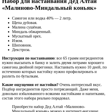
Набор для настаивания Дед Алтай
«Малиново-Миндальный коньяк»
Самогон или водка 40% — 2 литр.
Щепа дубовая.
Малина сушёная.
Миндаль обжаренный.
Мускатный орех.
Изюм.
Шиповник.
Декстроза.
Инструкция по настаиванию
: все 65 грамм ингредиентов
нужно высыпать в банку и залить двумя литрами хорошего
самогона двойной перегонки. Настаивать нужно 10 дней, по
истечению которых настойку нужно профильтровать и
разлить по бутылкам.
Какие ощущения от настойки?
Очень интересный вкус.
Подбор ингредиентов просто потрясающий. Даже меня,
довольно избалованного всякими настойками и напитками,
состав этого набора реально порадовал.
Приобрести набор Дед Алтай «Малиново-
Миндальный коньяк» можно в интернет-магазине