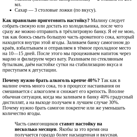
мл.
Сахар — 3 столовые ложки (по вкусу).
Как правильно приготовить настойку?
Малину следует
собрать свежую или достать из холодильника, после чего
сразу же можно отправить в трёхлитровую банку. Я её не мою,
так как боюсь смыть большую часть ароматного сока, который
находится внутри этой ягоды. Заливаем банку самогоном до
краёв, взбалтываем и отправляем в тёмное прохладное место
на 10—15 дней. После этого мы процеживаем напиток через
марлю и фильтруем через вату. Разливаем по стеклянным
бутылкам, даём настойке сутки на стабилизацию вкуса и
приступаем к дегустации.
Почему нужно брать алкоголь крепче 40%?
Так как в
малине очень много сока, то в процессе настаивания он
смешивается с алкоголем и снижает его крепость. Вполне
обычная ситуация, когда мы заливаем в банку 40% градусный
дистиллят, а на выходе получаем в лучшем случае 30%.
Почему нужно брать самогон покрепче или же уменьшать
количество ягоды.
Часть самогонщиков
ставят настойку на
несколько месяцев
. Якобы за это время она
получается гораздо более насыщенная и вкусная.