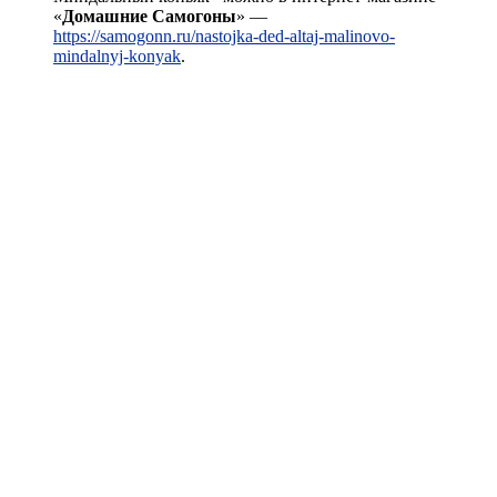
«
Домашние Самогоны
» —
https://samogonn.ru/nastojka-ded-altaj-malinovo-
mindalnyj-konyak
.