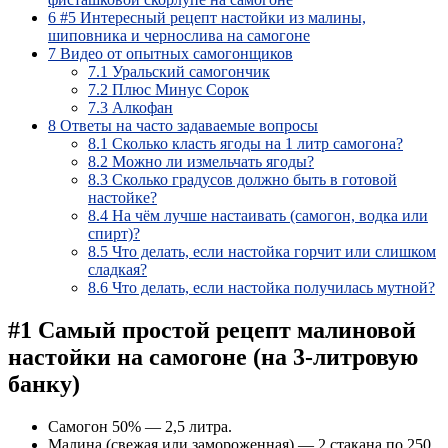
6
#5 Интересный рецепт настойки из малины,
шиповника и чернослива на самогоне
7
Видео от опытных самогонщиков
7.1
Уральский самогончик
7.2
Плюс Минус Сорок
7.3
Алкофан
8
Ответы на часто задаваемые вопросы
8.1
Сколько класть ягоды на 1 литр самогона?
8.2
Можно ли измельчать ягоды?
8.3
Сколько градусов должно быть в готовой
настойке?
8.4
На чём лучше настаивать (самогон, водка или
спирт)?
8.5
Что делать, если настойка горчит или слишком
сладкая?
8.6
Что делать, если настойка получилась мутной?
#1 Самый простой рецепт малиновой
настойки на самогоне (на 3-литровую
банку)
Самогон 50% — 2,5 литра.
Малина (свежая или замороженная) — 2 стакана по 250