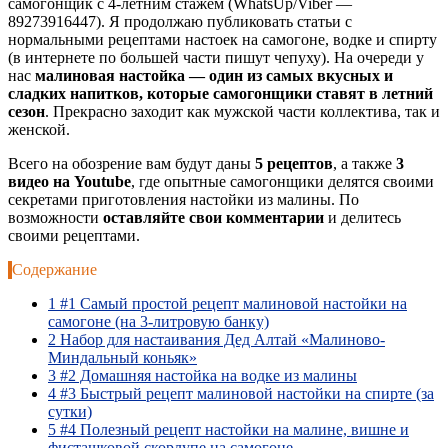
самогонщик с 4-летним стажем (WhatsUp/Viber —
89273916447). Я продолжаю публиковать статьи с
нормальными рецептами настоек на самогоне, водке и спирту
(в интернете по большей части пишут чепуху). На очереди у
нас
малиновая настойка — один из самых вкусных и
сладких напитков, которые самогонщики ставят в летний
сезон
. Прекрасно заходит как мужской части коллектива, так и
женской.
Всего на обозрение вам будут даны
5 рецептов
, а также
3
видео на Youtube
, где опытные самогонщики делятся своими
секретами приготовления настойки из малины. По
возможности
оставляйте свои комментарии
и делитесь
своими рецептами.
Содержание
1
#1 Самый простой рецепт малиновой настойки на
самогоне (на 3-литровую банку)
2
Набор для настаивания Дед Алтай «Малиново-
Миндальный коньяк»
3
#2 Домашняя настойка на водке из малины
4
#3 Быстрый рецепт малиновой настойки на спирте (за
сутки)
5
#4 Полезный рецепт настойки на малине, вишне и
фисташковой скорлупе на самогоне