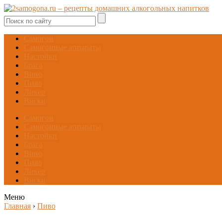
Самогон
Самогонные аппараты
Настойки
Брага
Вино
Пиво
Ликёр
Виски
Самогон
Самогонные аппараты
Настойки
Брага
Вино
Пиво
Ликёр
Виски
Меню
Главная
›
Пиво