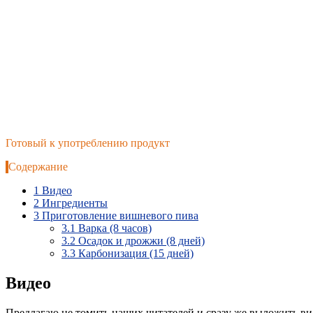
Готовый к употреблению продукт
Содержание
1
Видео
2
Ингредиенты
3
Приготовление вишневого пива
3.1
Варка (8 часов)
3.2
Осадок и дрожжи (8 дней)
3.3
Карбонизация (15 дней)
Видео
Предлагаю не томить наших читателей и сразу же выложить вид