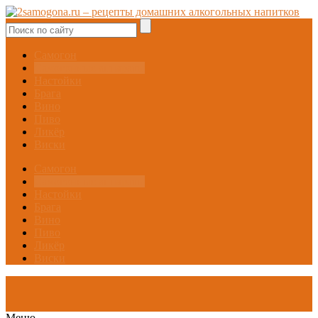
Самогон
Самогонные аппараты
Настойки
Брага
Вино
Пиво
Ликёр
Виски
Самогон
Самогонные аппараты
Настойки
Брага
Вино
Пиво
Ликёр
Виски
Меню