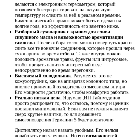
делаются с электронным термометром, который
позволяет быстро реагировать на актуальную
температуру и следить за ней в реальном времени.
Биметаллический вариант может быть и сделан на
долгие года, но эффективность его заметно ниже.
Разборный сухопарник с краном для слива
сивушного масла и возможностью ароматизации
самогона
. После отбора голов можно повернуть кран и
слить все те вонючие соединения, которые прошли через
сухопарник во время отбора. Также внутрь можно
положить ароматные травы, фрукты или цитрусовые,
чтобы придать напитку интересный вкус
непосредственно во время перегонки.
Вменяемый холодильник
. Разумеется, это не
кожухотрубник, как на аппаратах колонного типа, но
вполне приличный охладитель со змеевиком внутри.
Его мощности достаточно, чтобы комфортно работать.
Реально низкая цена
. Я думаю ,ИП Гайнутдинов
просто распродаёт то, что осталось, поэтому и ценник
поставил минимальный. Если вам не нужны какие-то
сверх крутые напитки, то для домашнего
самогоноварения Германии 5 будет достаточно.
Дистиллятор нельзя назвать удобным. Его нельзя
доработать или улучшить. Но
его возможностей