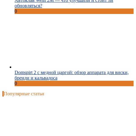
Автоклав Wein 2M — что улучшили и стоит ли
обновляться?
0
Domspirt 2 с медной царгой: обзор аппарата для виски,
бренди и кальвадоса
0
Популярные статьи