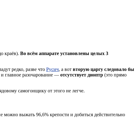
о краёв).
Во всём аппарате установлены целых 3
адут редко, разве что
Русич
, а вот
вторую царгу следовало бы
у и главное разочарование —
отсутствует диоптр
(это прямо
ядовому самогонщику от этого не легче.
не можно выжать 96,6% крепости и добиться действительно