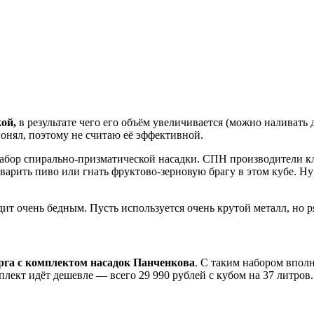
ой,
в результате чего его объём увеличивается (можно наливать д
 понял, поэтому не считаю её эффективной.
набор спирально-призматической насадки. СПН производители кл
м варить пиво или гнать фруктово-зерновую брагу в этом кубе. Н
дит очень бедным. Пусть используется очень крутой металл, но р
арга с комплектом насадок Панченкова
. С таким набором впол
мплект идёт дешевле — всего 29 990 рублей с кубом на 37 литров.