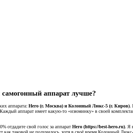
 самогонный аппарат лучше?
ких аппарата:
Hero (г. Москва) и Колонный Люкс-5 (г. Киров)
.
 Каждый аппарат имеет какую-то «изюминку» в своей комплектац
0% отдадите свой голос за аппарат
Hero (https://best-hero.ru)
. Я
ут как таковой не получилось, хотя в своё время Колонный Люк