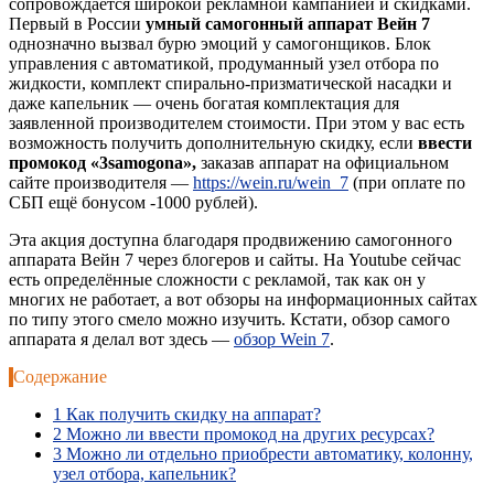
сопровождается широкой рекламной кампанией и скидками.
Первый в России
умный самогонный аппарат Вейн 7
однозначно вызвал бурю эмоций у самогонщиков. Блок
управления с автоматикой, продуманный узел отбора по
жидкости, комплект спирально-призматической насадки и
даже капельник — очень богатая комплектация для
заявленной производителем стоимости. При этом у вас есть
возможность получить дополнительную скидку, если
ввести
промокод «3samogona»,
заказав аппарат на официальном
сайте производителя —
https://wein.ru/wein_7
(при оплате по
СБП ещё бонусом -1000 рублей).
Эта акция доступна благодаря продвижению самогонного
аппарата Вейн 7 через блогеров и сайты. На Youtube сейчас
есть определённые сложности с рекламой, так как он у
многих не работает, а вот обзоры на информационных сайтах
по типу этого смело можно изучить. Кстати, обзор самого
аппарата я делал вот здесь —
обзор Wein 7
.
Содержание
1
Как получить скидку на аппарат?
2
Можно ли ввести промокод на других ресурсах?
3
Можно ли отдельно приобрести автоматику, колонну,
узел отбора, капельник?