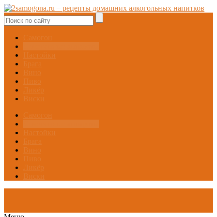
Самогон
Самогонные аппараты
Настойки
Брага
Вино
Пиво
Ликёр
Виски
Самогон
Самогонные аппараты
Настойки
Брага
Вино
Пиво
Ликёр
Виски
Меню