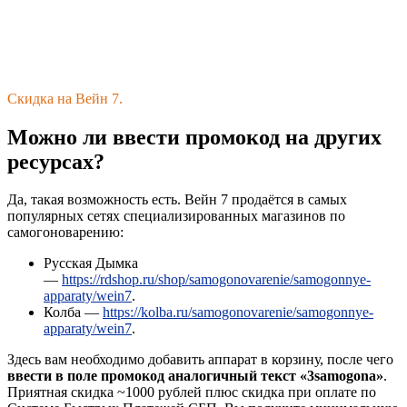
Скидка на Вейн 7.
Можно ли ввести промокод на других
ресурсах?
Да, такая возможность есть. Вейн 7 продаётся в самых
популярных сетях специализированных магазинов по
самогоноварению:
Русская Дымка
—
https://rdshop.ru/shop/samogonovarenie/samogonnye-
apparaty/wein7
.
Колба —
https://kolba.ru/samogonovarenie/samogonnye-
apparaty/wein7
.
Здесь вам необходимо добавить аппарат в корзину, после чего
ввести в поле промокод аналогичный текст «3samogona»
.
Приятная скидка ~1000 рублей плюс скидка при оплате по