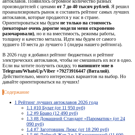
автоклавов. Появилось огромное количество разных
производителей с ценами
от 7 до 40 тысяч рублей
. Я решил
проанализировать рынок и составить рейтинг самых лучших
автоклавов, которые продаются у нас в стране.
Ориентироваться мы будем
не только на стоимость
(некоторые очень дорогие модели меня откровенно
разочаровали)
, но и на вместимость, режимы работы,
толщину и качество металла. Идти мы будем от самого
худшего 10 места до лучшего 1 (лидера нашего рейтинга).
В 2026 году я добавил рейтинг бюджетных и рейтинг
электрических автоклавов, чтобы не смешивать их все в одно.
Если вы хотите получить скидку, то
напишите мне в
Telegram/WhatsUp/Viber +79273916447 (Виталий)
.
Действительно, много интересных вариантов на выбор. Но
давайте ориентироваться на лучших!
Содержание
1
Рейтинг лучших автоклавов 2026 года
1.1
#10 Булат (от 11 950 руб)
1.2
#9 Браво (12 490 руб)
1.3
#8 Домашний Стандарт «Пароматик» (от 24
090 руб)
1.4
#7 Заготовщик Люкс (от 18 290 руб)
1.5
#6 Добрый Жар 2 в 1 Классический (11 600