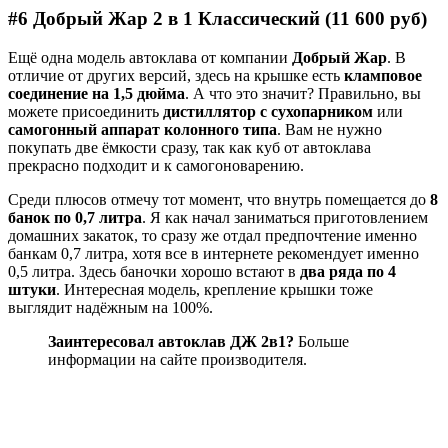
#6 Добрый Жар 2 в 1 Классический (11 600 руб)
Ещё одна модель автоклава от компании
Добрый Жар
. В
отличие от других версий, здесь на крышке есть
кламповое
соединение на 1,5 дюйма
. А что это значит? Правильно, вы
можете присоединить
дистиллятор с сухопарником
или
самогонный аппарат колонного типа
. Вам не нужно
покупать две ёмкости сразу, так как куб от автоклава
прекрасно подходит и к самогоноварению.
Среди плюсов отмечу тот момент, что внутрь помещается до
8
банок по 0,7 литра
. Я как начал заниматься приготовлением
домашних закаток, то сразу же отдал предпочтение именно
банкам 0,7 литра, хотя все в интернете рекомендует именно
0,5 литра. Здесь баночки хорошо встают в
два ряда по 4
штуки
. Интересная модель, крепление крышки тоже
выглядит надёжным на 100%.
Заинтересовал автоклав ДЖ 2в1?
Больше
информации на сайте производителя.