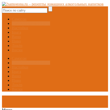
Самогон
Самогонные аппараты
Настойки
Брага
Вино
Пиво
Ликёр
Виски
Самогон
Самогонные аппараты
Настойки
Брага
Вино
Пиво
Ликёр
Виски
Меню