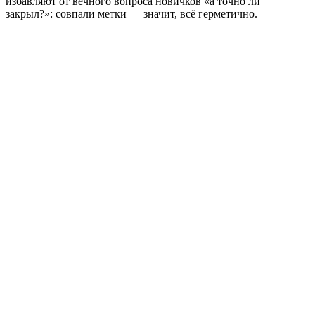
избавляют от вечного вопроса новичков «а точно ли
закрыл?»: совпали метки — значит, всё герметично.