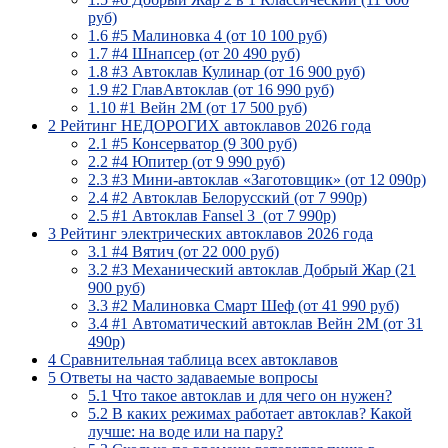
руб)
1.6
#5 Малиновка 4 (от 10 100 руб)
1.7
#4 Шнапсер (от 20 490 руб)
1.8
#3 Автоклав Кулинар (от 16 900 руб)
1.9
#2 ГлавАвтоклав (от 16 990 руб)
1.10
#1 Вейн 2M (от 17 500 руб)
2
Рейтинг НЕДОРОГИХ автоклавов 2026 года
2.1
#5 Консерватор (9 300 руб)
2.2
#4 Юпитер (от 9 990 руб)
2.3
#3 Мини-автоклав «Заготовщик» (от 12 090р)
2.4
#2 Автоклав Белорусский (от 7 990р)
2.5
#1 Автоклав Fansel 3 (от 7 990р)
3
Рейтинг электрических автоклавов 2026 года
3.1
#4 Вятич (от 22 000 руб)
3.2
#3 Механический автоклав Добрый Жар (21
900 руб)
3.3
#2 Малиновка Смарт Шеф (от 41 990 руб)
3.4
#1 Автоматический автоклав Вейн 2M (от 31
490р)
4
Сравнительная таблица всех автоклавов
5
Ответы на часто задаваемые вопросы
5.1
Что такое автоклав и для чего он нужен?
5.2
В каких режимах работает автоклав? Какой
лучше: на воде или на пару?