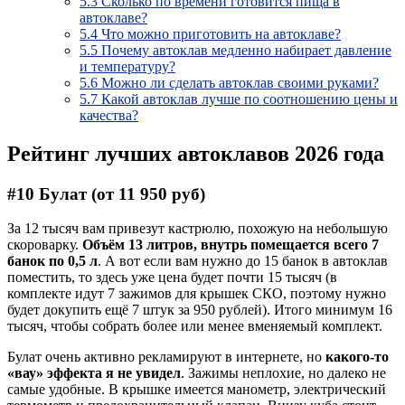
5.3
Сколько по времени готовится пища в
автоклаве?
5.4
Что можно приготовить на автоклаве?
5.5
Почему автоклав медленно набирает давление
и температуру?
5.6
Можно ли сделать автоклав своими руками?
5.7
Какой автоклав лучше по соотношению цены и
качества?
Рейтинг лучших автоклавов 2026 года
#10 Булат (от 11 950 руб)
За 12 тысяч вам привезут кастрюлю, похожую на небольшую
скороварку.
Объём 13 литров, внутрь помещается всего 7
банок по 0,5 л
. А вот если вам нужно до 15 банок в автоклав
поместить, то здесь уже цена будет почти 15 тысяч (в
комплекте идут 7 зажимов для крышек СКО, поэтому нужно
будет докупить ещё 7 штук за 950 рублей). Итого минимум 16
тысяч, чтобы собрать более или менее вменяемый комплект.
Булат очень активно рекламируют в интернете, но
какого-то
«вау» эффекта я не увидел
. Зажимы неплохие, но далеко не
самые удобные. В крышке имеется манометр, электрический