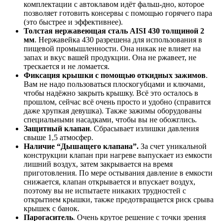
комплектации с автоклавом идёт фальш-дно, которое
позволяет готовить консервы с помощью горячего пара
(это быстрее и эффективнее).
Толстая нержавеющая сталь AISI 430 толщиной 2
мм
. Нержавейка 430 разрешена для использования в
пищевой промышленности. Она никак не влияет на
запах и вкус вашей продукции. Она не ржавеет, не
трескается и не ломается.
Фиксация крышки с помощью откидных зажимов
.
Вам не надо пользоваться плоскогубцами и ключами,
чтобы надёжно закрыть крышку. Всё это осталось в
прошлом, сейчас всё очень просто и удобно (справится
даже хрупкая девушка). Также зажимы оборудованы
специальными насадками, чтобы вы не обожглись.
Защитный клапан
. Сбрасывает излишки давления
свыше 1,5 атмосфер.
Наличие “Дышащего клапана”.
За счет уникальной
конструкции клапан при нагреве выпускает из емкости
лишний воздух, затем закрывается на время
приготовления. По мере остывания давление в емкости
снижается, клапан открывается и впускает воздух,
поэтому вы не испытаете никаких трудностей с
открытием крышки, также предотвращается риск срыва
крышек с банок.
Парогаситель
. Очень крутое решение с точки зрения