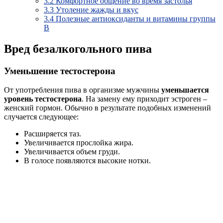
3.2
Комфортное общение во время застолья
3.3
Утоление жажды и вкус
3.4
Полезные антиоксиданты и витамины группы
B
Вред безалкогольного пива
Уменьшение тестостерона
От употребления пива в организме мужчины
уменьшается
уровень тестостерона
. На замену ему приходит эстроген –
женский гормон. Обычно в результате подобных изменений
случается следующее:
Расширяется таз.
Увеличивается прослойка жира.
Увеличивается объем груди.
В голосе появляются высокие нотки.