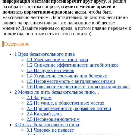
информация местами противоречит друг другу
. Я решил
разобраться в этом вопросе,
изучить мнение врачей и
почитать нормативно-правовые акты
, чтобы быть
максимально честным. Действительно ли оно так негативно
влияет на организм или же это навязанное в обществе
мнение? Давайте начнем со вреда, а потом плавно перейдём к
пользе (да, она тоже есть от этого напитка).
Содержание
1
Вред безалкогольного пива
1.1
Уменьшение тестостерона
1.2
Снижение эффективности антибиотиков
1.3
Нагрузка на печень
1.4
Ухудшение состояния при болезнях
1.5
Несовместимость с антидепрессантами
1.6
Повышение вероятности запоя при кодировке
2
Можно ли пить безалкогольное пиво…
2.1
За рулем
2.2
На улице, в общественных местах
2.3
При беременности, кормящей матери
2.4
Каждый день
2.5
Несовершеннолетним
3
Польза безалкогольного пива
3.1
Человек не пьянеет