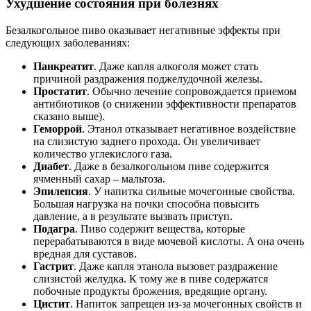
Ухудшение состояния при болезнях
Безалкогольное пиво оказывает негативные эффекты при
следующих заболеваниях:
Панкреатит
. Даже капля алкоголя может стать
причиной раздражения поджелудочной железы.
Простатит
. Обычно лечение сопровождается приемом
антибиотиков (о снижении эффективности препаратов
сказано выше).
Геморрой
. Этанол отказывает негативное воздействие
на слизистую заднего прохода. Он увеличивает
количество углекислого газа.
Диабет
. Даже в безалкогольном пиве содержится
ячменный сахар – мальтоза.
Эпилепсия
. У напитка сильные мочегонные свойства.
Большая нагрузка на почки способна повысить
давление, а в результате вызвать приступ.
Подагра
. Пиво содержит вещества, которые
перерабатываются в виде мочевой кислоты. А она очень
вредная для суставов.
Гастрит
. Даже капля этанола вызовет раздражение
слизистой желудка. К тому же в пиве содержатся
побочные продукты брожения, вредящие органу.
Цистит
. Напиток запрещен из-за мочегонных свойств и